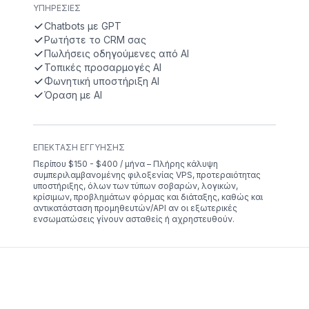
ΥΠΗΡΕΣΊΕΣ
Chatbots με GPT
Ρωτήστε το CRM σας
Πωλήσεις οδηγούμενες από AI
Τοπικές προσαρμογές AI
Φωνητική υποστήριξη AI
Όραση με AI
ΕΠΈΚΤΑΣΗ ΕΓΓΎΗΣΗΣ
Περίπου $150 - $400 / μήνα – Πλήρης κάλυψη
συμπεριλαμβανομένης φιλοξενίας VPS, προτεραιότητας
υποστήριξης, όλων των τύπων σοβαρών, λογικών,
κρίσιμων, προβλημάτων φόρμας και διάταξης, καθώς και
αντικατάσταση προμηθευτών/API αν οι εξωτερικές
ενσωματώσεις γίνουν ασταθείς ή αχρηστευθούν.