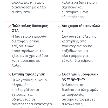
φύλλα Excel, χωρίς
καλύτερη διαχείριση
διασύνδεση με άλλα
σχέσεων και
συστήματα.
εξατομικευμένη
εξυπηρέτηση.
Πολλαπλές διεπαφές
Διαχειριστής καναλιώ
OTA
ν
Η διαχείριση πολλών
Συγχωνεύει όλες τις
διεπαφών online
κρατήσεις από
ταξιδιωτικών
πρακτορεία online
πρακτορείων με το
ταξιδίων σε μία
χέρι είναι χρονοβόρα
πλατφόρμα για
και επιρρεπής σε
εύκολη διαχείριση.
λάθη.
Έντυπη τιμολόγηση
Σύστημα θυροφυλακ
ής πληρωμών
Οι λογαριασμοί και οι
πληρωμές
Απλοποιεί τη
επεξεργάζονται
διαδικασία πληρωμών
χειροκίνητα,
με ασφαλείς,
οδηγώντας σε
αυτοματοποιημένες
αναποτελεσματικότητα
συναλλαγές.