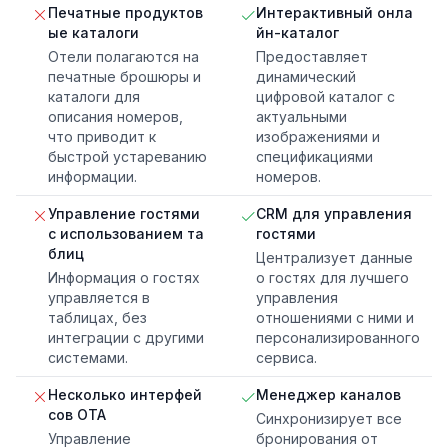
Печатные продуктов
Интерактивный онла
ые каталоги
йн-каталог
Отели полагаются на
Предоставляет
печатные брошюры и
динамический
каталоги для
цифровой каталог с
описания номеров,
актуальными
что приводит к
изображениями и
быстрой устареванию
спецификациями
информации.
номеров.
Управление гостями
CRM для управления
с использованием та
гостями
блиц
Централизует данные
Информация о гостях
о гостях для лучшего
управляется в
управления
таблицах, без
отношениями с ними и
интеграции с другими
персонализированного
системами.
сервиса.
Несколько интерфей
Менеджер каналов
сов OTA
Синхронизирует все
Управление
бронирования от