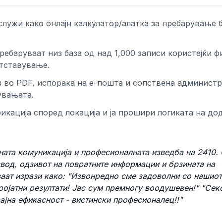
 служи како онлајн калкулатор/алатка за пребарување 
ебаруваат низ база од над 1,000 записи користејќи ф
етставување.
 во PDF, испорака на е-пошта и сопствена админист
увањата.
ификација според локација и ја прошири логиката на до
сната комуникација и професионалната изведба на 2410.
вод, одзивот на повратните информации и брзината на
аат изрази како: "Извонредно сме задоволни со нашиот
ројатни резултати! Јас сум премногу воодушевен!" "Сек
ајна ефикасност - вистински професионалец!!"