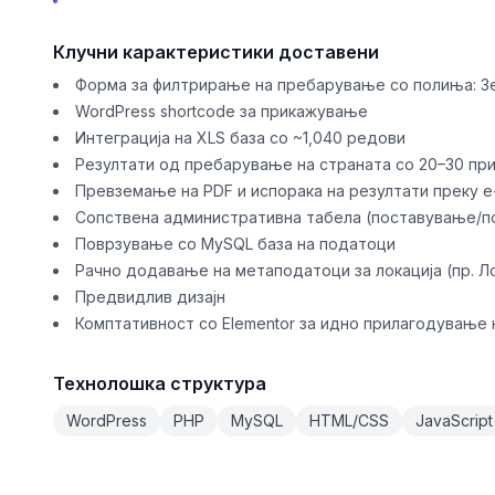
Клучни карактеристики доставени
Форма за филтрирање на пребарување со полиња: Зе
WordPress shortcode за прикажување
Интеграција на XLS база со ~1,040 редови
Резултати од пребарување на страната со 20–30 пр
Превземање на PDF и испорака на резултати преку 
Сопствена административна табела (поставување/п
Поврзување со MySQL база на податоци
Рачно додавање на метаподатоци за локација (пр. Лон
Предвидлив дизајн
Комптативност со Elementor за идно прилагодување
Технолошка структура
WordPress
PHP
MySQL
HTML/CSS
JavaScript