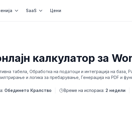
енија
SaaS
Цени
онлајн калкулатор за Wo
тивна табела, Обработка на податоци и интеграција на база,
филтрирање и логика за пребарување, Генерација на PDF и фун
а:
Обединето Кралство
Време на испорака:
2 недели