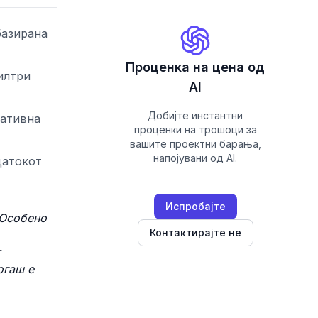
базирана
Проценка на цена од
илтри
AI
Добијте инстантни
ративна
проценки на трошоци за
вашите проектни барања,
напојувани од AI.
датокот
Испробајте
 Особено
Контактирајте не
огаш е