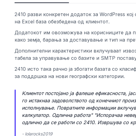
2410 разви конкретен додаток за WordPress кој
на Excel база обезбедена од клиентот.
Додатокот им овозможува на корисниците да пр
како земја, барања за доставување и тип на пр
Дополнителни карактеристики вклучуваат извоз
табела за управување со базите и SMTP постав
2410 исто така рачно ја збогати базата со клас
за поддршка на нови географски категории.
ност
Клиентот постојано ја фалеше ефикасноста, ја
го истакнаа задоволството од конечниот произ
исполнување. Повратните информации вклучув
калкулатор. Одлична работа" "Испорачаа неве
одлично да се работи со 2410. Извршува со кр
- lolarocks2019