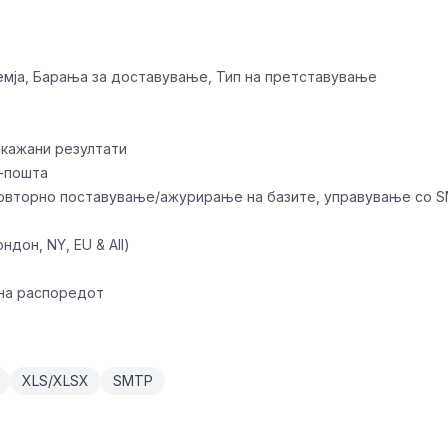
мја, Барања за доставување, Тип на претставување
икажани резултати
е-пошта
овторно поставување/ажурирање на базите, управување со 
дон, NY, EU & All)
 на распоредот
XLS/XLSX
SMTP