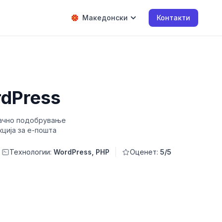
Македонски
Контакти
rdPress
 Рачно подобрување
кција за е-пошта
Технологии:
WordPress, PHP
Оценет:
5/5