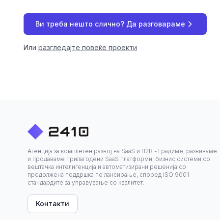
Ви треба нешто слично? Да разговараме
Или
разгледајте повеќе проекти
Агенција за комплетен развој на SaaS и B2B - Градиме, развиваме
и продаваме прилагодени SaaS платформи, бизнис системи со
вештачка интелигенција и автоматизирани решенија со
продолжена поддршка по лансирање, според ISO 9001
стандардите за управување со квалитет.
Контакти