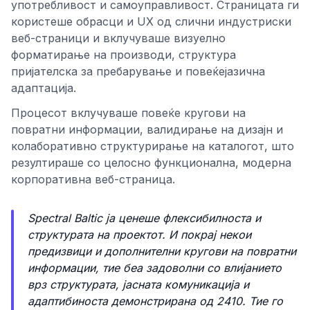
употребливост и самоуправливост. Страницата ги
користеше обрасци и UX од слични индустриски
веб-страници и вклучуваше визуелно
форматирање на производи, структура
пријателска за пребарување и повеќејазична
адаптација.
Процесот вклучуваше повеќе кругови на
повратни информации, валидирање на дизајн и
колаборативно структурирање на каталогот, што
резултираше со целосно функционална, модерна
корпоративна веб-страница.
Spectral Baltic ја ценеше флексибилноста и
структурата на проектот. И покрај некои
предизвици и дополнителни кругови на повратни
информации, тие беа задоволни со влијанието
врз структурата, јасната комуникација и
адаптибиноста демонстрирана од 2410. Тие го