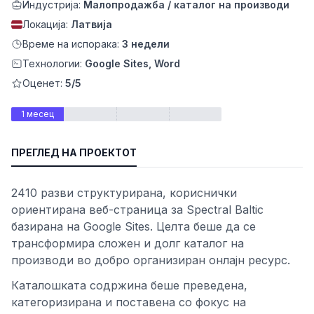
Индустрија:
Малопродажба / каталог на производи
Локација:
Латвија
Време на испорака:
3 недели
Технологии:
Google Sites, Word
Оценет:
5/5
1 месец
ПРЕГЛЕД НА ПРОЕКТОТ
ност
2410 разви структурирана, кориснички
ориентирана веб-страница за Spectral Baltic
базирана на Google Sites. Целта беше да се
трансформира сложен и долг каталог на
производи во добро организиран онлајн ресурс.
Каталошката содржина беше преведена,
категоризирана и поставена со фокус на