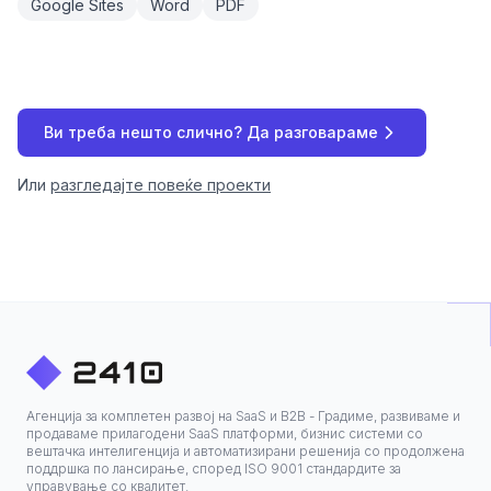
Google Sites
Word
PDF
Ви треба нешто слично? Да разговараме
Или
разгледајте повеќе проекти
Агенција за комплетен развој на SaaS и B2B - Градиме, развиваме и
продаваме прилагодени SaaS платформи, бизнис системи со
вештачка интелигенција и автоматизирани решенија со продолжена
поддршка по лансирање, според ISO 9001 стандардите за
управување со квалитет.