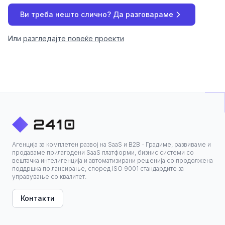
Ви треба нешто слично? Да разговараме
Или
разгледајте повеќе проекти
Агенција за комплетен развој на SaaS и B2B - Градиме, развиваме и
продаваме прилагодени SaaS платформи, бизнис системи со
вештачка интелигенција и автоматизирани решенија со продолжена
поддршка по лансирање, според ISO 9001 стандардите за
управување со квалитет.
Контакти