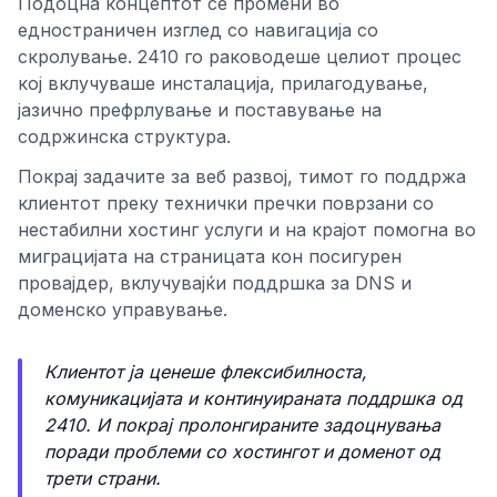
Подоцна концептот се промени во
едностраничен изглед со навигација со
скролување. 2410 го раководеше целиот процес
кој вклучуваше инсталација, прилагодување,
јазично префрлување и поставување на
содржинска структура.
Покрај задачите за веб развој, тимот го поддржа
клиентот преку технички пречки поврзани со
нестабилни хостинг услуги и на крајот помогна во
миграцијата на страницата кон посигурен
провајдер, вклучувајќи поддршка за DNS и
доменско управување.
Клиентот ја ценеше флексибилноста,
комуникацијата и континуираната поддршка од
2410. И покрај пролонгираните задоцнувања
поради проблеми со хостингот и доменот од
трети страни.