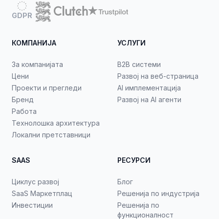
GDPR
КОМПАНИЈА
УСЛУГИ
За компанијата
B2B системи
Цени
Развој на веб-страница
Проекти и прегледи
AI имплементација
Бренд
Развој на AI агенти
Работа
Технолошка архитектура
Локални претставници
SAAS
РЕСУРСИ
Циклус развој
Блог
SaaS Маркетплац
Решенија по индустрија
Инвестиции
Решенија по
функционалност