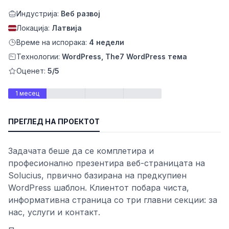
Индустрија:
Веб развој
Локација:
Латвија
Време на испорака:
4 недели
Технологии:
WordPress, The7 WordPress тема
Оценет:
5/5
1 месец
ПРЕГЛЕД НА ПРОЕКТОТ
ност
Задачата беше да се комплетира и
професионално презентира веб-страницата на
Solucius, првично базирана на предкупиен
WordPress шаблон. Клиентот побара чиста,
информативна страница со три главни секции: за
нас, услуги и контакт.