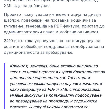
XML фајл на добавувач.
Проектот вклучуваше имплементација на дизајн
шаблон, повеќејазична поставка, кошничка за
купување, генерација на PDF фактура, пристап до
администраторски панел и мобилна одзивност.
2410 исто така управуваше со конфигурација на
хостинг и обезбеди поддршка за подобрување на
функционалноста за пребарување.
Клиентот, Jevgenijs, беше активно вклучен во
текот на целиот проект и изрази благодарност за
доставените карактеристики. Тој потврди
успешна имплементација на клучни компоненти
како генерација на PDF и XML синхронизација.
Имаше дискусии за потенцијални подобрувања
во пребарување на производи и содржинска
богатост. И покрај неколку проблеми со