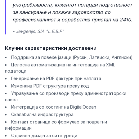
употребливоста, клиентот потврди подготвеност
за лансирање и покажа задоволство со
професионалниот и соработлив пристап на 2410.
- Jevgenijs, SIA "L.E.B.F"
Клучни карактеристики доставени
Поддршка за повеќе јазици (Руски, Латвиски, Англиски)
Целосна автоматизација на интеграција на XML
податоци
Генерирање на PDF фактури при наплата
Изменлив PDF структура преку код
Управување со производи преку администраторски
панел
Интеграција со хостинг на DigitalOcean
Скалабилна инфраструктура
Контакт страница со формулар за повратни
информации
Одзивен дизајн за сите уреди