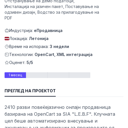
Отстранување на демо податоци,
Инсталација на јазичен пакет, Поставување на
одзивен дизајн, Водство за прилагодување на
PDF
Индустрија:
еПродавница
Локација:
Летонија
Време на испорака:
3 недели
Технологии:
OpenCart, XML интеграција
Оценет:
5/5
ност
1 месец
ПРЕГЛЕД НА ПРОЕКТОТ
2410 разви повеќејазично онлајн продавница
базирана на OpenCart за SIA "L.E.B.F". Клучната
цел беше автоматизирано внесување и
ажурирање на информации за производите од