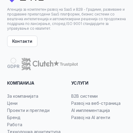
Агенција за комплетен развој на SaaS и B2B - Градиме, развиваме и
продаваме прилагодени SaaS платформи, бизнис системи со
вештачка интелигенција и автоматизирани решенија со продолжена
поддршка по лансирање, според ISO 9001 стандардите за
управување со квалитет.
Контакти
GDPR
КОМПАНИЈА
УСЛУГИ
За компанијата
B2B системи
Цени
Развој на веб-страница
Проекти и прегледи
AI имплементација
Бренд
Развој на AI агенти
Работа
Технолошка архитектура