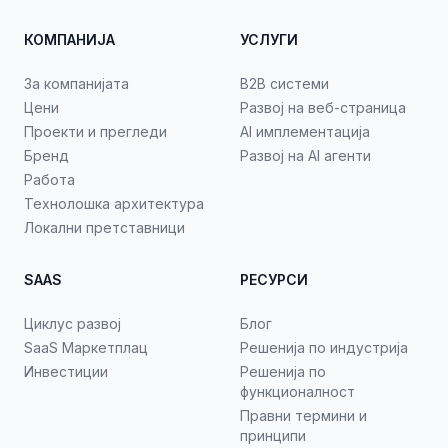
КОМПАНИЈА
УСЛУГИ
За компанијата
B2B системи
Цени
Развој на веб-страница
Проекти и прегледи
AI имплементација
Бренд
Развој на AI агенти
Работа
Технолошка архитектура
Локални претставници
SAAS
РЕСУРСИ
Циклус развој
Блог
SaaS Маркетплац
Решенија по индустрија
Инвестиции
Решенија по
функционалност
Правни термини и
принципи