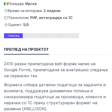
Локација:
Ирска
Време на испорака:
2 недели
Технологии:
PHP, интеграција со 1C
Оценет:
5/5
1 месец
ПРЕГЛЕД НА ПРОЕКТОТ
2410 разви прилагодена веб-форма налик на
ност
Google Forms, прилагодена за внатрешно следење
на сервисен тек.
Формата собира детални податоци за задачите и
возилата, поддржува динамички полиња и
синхронизира податоци за производи, клиенти и
нарачки со 1C преку структуриран формат на
размена (XML/JSON).