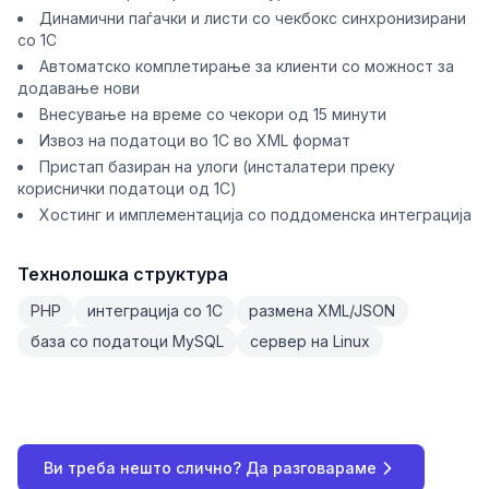
Динамични паѓачки и листи со чекбокс синхронизирани
со 1C
Автоматско комплетирање за клиенти со можност за
додавање нови
Внесување на време со чекори од 15 минути
Извоз на податоци во 1C во XML формат
Пристап базиран на улоги (инсталатери преку
кориснички податоци од 1C)
Хостинг и имплементација со поддоменска интеграција
Технолошка структура
PHP
интеграција со 1C
размена XML/JSON
база со податоци MySQL
сервер на Linux
Ви треба нешто слично? Да разговараме