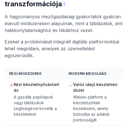
:
transzformációja
A hagyományos mezőgazdasági gyakorlatok gyakran
elavult módszereken alapulnak, mint a táblázatok, ami
hatékonytalansághoz és hibákhoz vezet.
Ezeket a problémákat integrált digitális platformokkal
lehet megoldani, amelyek az üzemeltetést
egyszerűsítik.
RÉGI MÓDSZEREK
MODERN MEGOLDÁS
Kézi készletnyilvántart
Valós idejű készletren
ás
dszer
A gazdák papírlapok
Webes platform a
vagy táblázatok
készletszintek
segítségével követik a
kezelésére, amely
készleteket.
biztosítja az adatok
pontosságát.