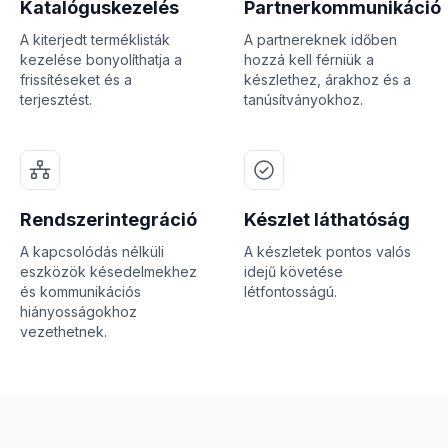
Katalóguskezelés
Partnerkommunikáció
A kiterjedt terméklisták
A partnereknek időben
kezelése bonyolíthatja a
hozzá kell férniük a
frissítéseket és a
készlethez, árakhoz és a
terjesztést.
tanúsítványokhoz.
Rendszerintegráció
Készlet láthatóság
A kapcsolódás nélküli
A készletek pontos valós
eszközök késedelmekhez
idejű követése
és kommunikációs
létfontosságú.
hiányosságokhoz
vezethetnek.