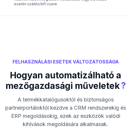
esetén szállító/API csere.
FELHASZNÁLÁSI ESETEK VÁLTOZATOSSÁGA
Hogyan automatizálható a
?
mezőgazdasági műveletek
A termékkatalógusoktól és biztonságos
partnerportáloktól kezdve a CRM rendszerekig és
ERP megoldásokig, ezek az eszközök valódi
kihívások megoldására alkalmasak.