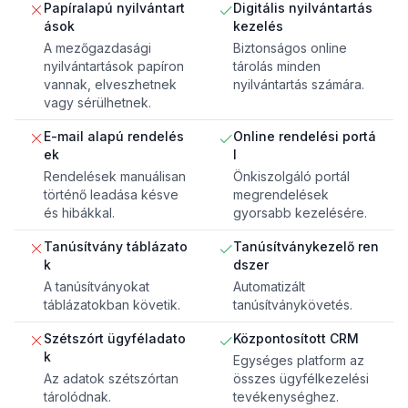
Papíralapú nyilvántart
Digitális nyilvántartás
ások
kezelés
A mezőgazdasági
Biztonságos online
nyilvántartások papíron
tárolás minden
vannak, elveszhetnek
nyilvántartás számára.
vagy sérülhetnek.
E-mail alapú rendelés
Online rendelési portá
ek
l
Rendelések manuálisan
Önkiszolgáló portál
történő leadása késve
megrendelések
és hibákkal.
gyorsabb kezelésére.
Tanúsítvány táblázato
Tanúsítványkezelő ren
k
dszer
A tanúsítványokat
Automatizált
táblázatokban követik.
tanúsítványkövetés.
Szétszórt ügyféladato
Központosított CRM
k
Egységes platform az
Az adatok szétszórtan
összes ügyfélkezelési
tárolódnak.
tevékenységhez.