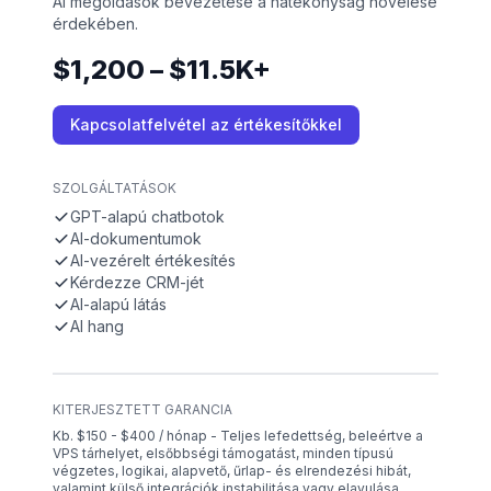
AI megoldások bevezetése a hatékonyság növelése
érdekében.
$1,200 – $11.5K+
Kapcsolatfelvétel az értékesítőkkel
SZOLGÁLTATÁSOK
GPT-alapú chatbotok
AI-dokumentumok
AI-vezérelt értékesítés
Kérdezze CRM-jét
AI-alapú látás
AI hang
KITERJESZTETT GARANCIA
Kb. $150 - $400 / hónap - Teljes lefedettség, beleértve a
VPS tárhelyet, elsőbbségi támogatást, minden típusú
végzetes, logikai, alapvető, űrlap- és elrendezési hibát,
valamint külső integrációk instabilitása vagy elavulása