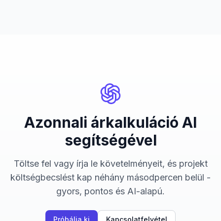
Azonnali árkalkuláció AI
segítségével
Töltse fel vagy írja le követelményeit, és projekt
költségbecslést kap néhány másodpercen belül -
gyors, pontos és AI-alapú.
Próbálja ki
Kapcsolatfelvétel