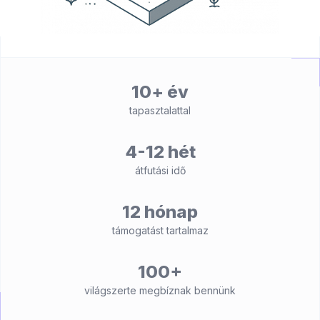
10+ év
tapasztalattal
4-12 hét
átfutási idő
12 hónap
támogatást tartalmaz
100+
világszerte megbíznak bennünk