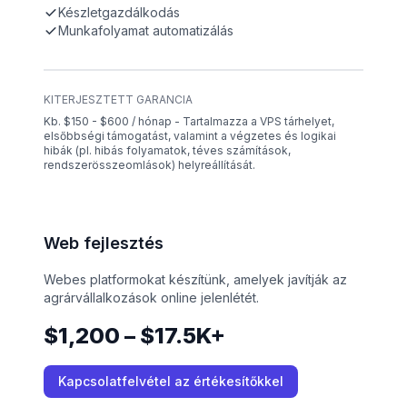
Készletgazdálkodás
Munkafolyamat automatizálás
KITERJESZTETT GARANCIA
Kb. $150 - $600 / hónap - Tartalmazza a VPS tárhelyet,
elsőbbségi támogatást, valamint a végzetes és logikai
hibák (pl. hibás folyamatok, téves számítások,
rendszerösszeomlások) helyreállítását.
Web fejlesztés
Webes platformokat készítünk, amelyek javítják az
agrárvállalkozások online jelenlétét.
$1,200 – $17.5K+
Kapcsolatfelvétel az értékesítőkkel