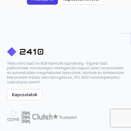
Teljes körű SaaS és B2B fejlesztő ügynökség - Egyedi SaaS
platformokat, mesterséges intelligencián alapuló üzleti rendszereket
és automatizálási megoldásokat fejlesztünk, bővítünk és értékesítünk
kiterjesztett indulás utáni támogatással, ISO 9001 minőségirányítási
szabványok szerint.
Kapcsolatok
GDPR