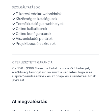
SZOLGÁLTATÁSOK
E-kereskedelmi weboldalak
Közönséges katalógusok
Termékkatalógus webhelyek
Online kalkulátorok
Online konfigurátorok
Viszonteladói portálok
Projektbecslő eszközök
KITERJESZTETT GARANCIA
Kb. $50 - $300 / hónap - Tartalmazza a VPS tárhelyet,
elsőbbségi támogatást, valamint a végzetes, logikai és
alapvető rendszerhibák és az űrlap- és elrendezési hibák
javítását.
AI megvalósítás