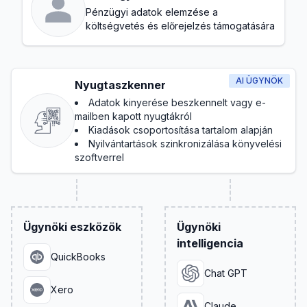
Pénzügyi adatok elemzése a
költségvetés és előrejelzés támogatására
AI ÜGYNÖK
Nyugtaszkenner
Adatok kinyerése beszkennelt vagy e-
mailben kapott nyugtákról
Kiadások csoportosítása tartalom alapján
Nyilvántartások szinkronizálása könyvelési
szoftverrel
Ügynöki eszközök
Ügynöki
intelligencia
QuickBooks
Chat GPT
Xero
Claude