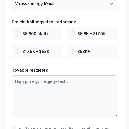
Projekt költségvetési tartomány
$5,800 alatti
$5.8K - $17.5K
$17.5K - $58K
$58K+
További részletek
A űrlap elküldésével igazolja, hogy elolvasta és