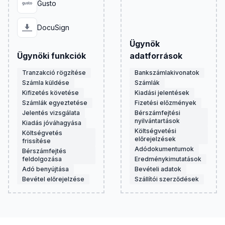
Gusto
DocuSign
Ügynök
Ügynöki funkciók
adatforrások
Tranzakció rögzítése
Bankszámlakivonatok
Számla küldése
Számlák
Kifizetés követése
Kiadási jelentések
Számlák egyeztetése
Fizetési előzmények
Jelentés vizsgálata
Bérszámfejtési
nyilvántartások
Kiadás jóváhagyása
Költségvetési
Költségvetés
előrejelzések
frissítése
Adódokumentumok
Bérszámfejtés
feldolgozása
Eredménykimutatások
Adó benyújtása
Bevételi adatok
Bevétel előrejelzése
Szállítói szerződések