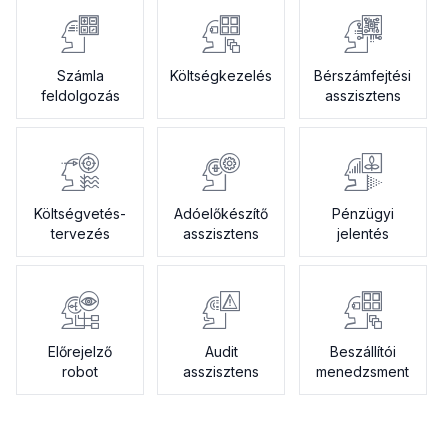
Számla
Költségkezelés
Bérszámfejtési
feldolgozás
asszisztens
Költségvetés-
Adóelőkészítő
Pénzügyi
tervezés
asszisztens
jelentés
Előrejelző
Audit
Beszállítói
robot
asszisztens
menedzsment