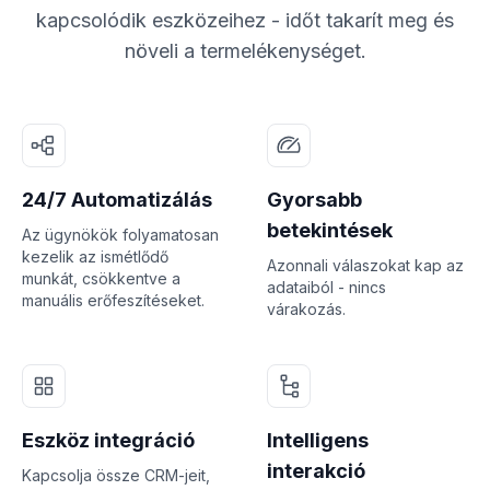
kapcsolódik eszközeihez - időt takarít meg és
növeli a termelékenységet.
24/7 Automatizálás
Gyorsabb
betekintések
Az ügynökök folyamatosan
kezelik az ismétlődő
Azonnali válaszokat kap az
munkát, csökkentve a
adataiból - nincs
manuális erőfeszítéseket.
várakozás.
Eszköz integráció
Intelligens
interakció
Kapcsolja össze CRM-jeit,