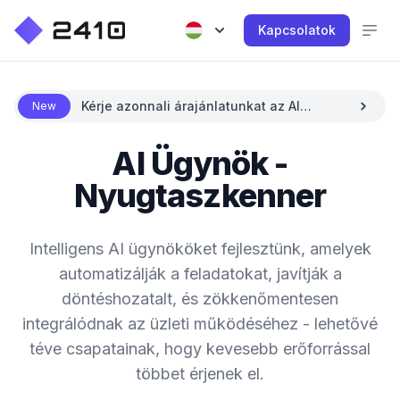
Kapcsolatok
Kérje azonnali árajánlatunkat az AI
New
segítségével
AI Ügynök -
Nyugtaszkenner
Intelligens AI ügynököket fejlesztünk, amelyek
automatizálják a feladatokat, javítják a
döntéshozatalt, és zökkenőmentesen
integrálódnak az üzleti működéséhez - lehetővé
téve csapatainak, hogy kevesebb erőforrással
többet érjenek el.