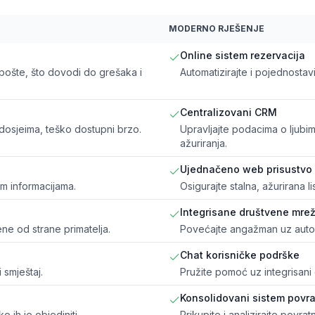
MODERNO RJEŠENJE
Online sistem rezervacija
 pošte, što dovodi do grešaka i
Automatizirajte i pojednostav
Centralizovani CRM
m dosjeima, teško dostupni brzo.
Upravljajte podacima o ljubim
ažuriranja.
Ujednačeno web prisustvo
im informacijama.
Osigurajte stalna, ažurirana l
Integrisane društvene mre
e od strane primatelja.
Povećajte angažman uz autom
Chat korisničke podrške
 smještaj.
Pružite pomoć uz integrisani 
Konsolidovani sistem povra
 ih je objediniti.
Prikupite i analizirajte povra