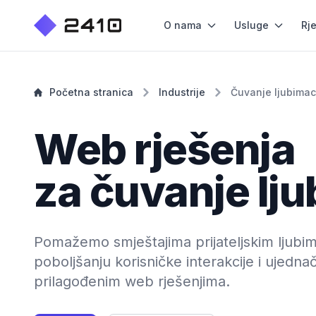
O nama
Usluge
Rj
Početna stranica
Industrije
Čuvanje ljubima
Web rješenja
za čuvanje lj
Pomažemo smještajima prijateljskim ljubim
poboljšanju korisničke interakcije i ujedna
prilagođenim web rješenjima.