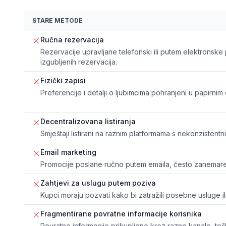
STARE METODE
Ručna rezervacija
Rezervacije upravljane telefonski ili putem elektronske
izgubljenih rezervacija.
Fizički zapisi
Preferencije i detalji o ljubimcima pohranjeni u papirni
Decentralizovana listiranja
Smještaji listirani na raznim platformama s nekonzistentn
Email marketing
Promocije poslane ručno putem emaila, često zanemaren
Zahtjevi za uslugu putem poziva
Kupci moraju pozvati kako bi zatražili posebne usluge ili
Fragmentirane povratne informacije korisnika
Povratne informacije prikupljene kroz razne kanale, teško