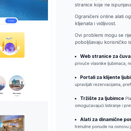
stranice koje ne ispunjav
Ograničeni online alati o
klijenata i vidljivost.
Ovi problemi mogu se rije
poboljšavaju korisničko i
Web stranice za čuva
privuče vlasnike ljubimaca, n
Portali za klijente lju
upravljati rezervacijama, pre
Tržište za ljubimce
Pl
omogućavajući listiranje i pr
Alati za dinamične p
trenutne ponude na osnovu je