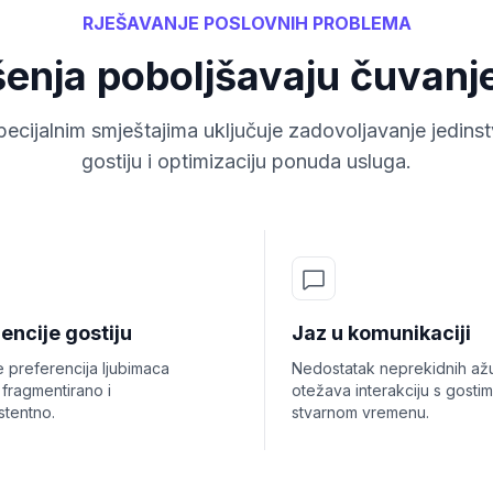
RJEŠAVANJE POSLOVNIH PROBLEMA
šenja poboljšavaju čuvanj
pecijalnim smještajima uključuje zadovoljavanje jedins
gostiju i optimizaciju ponuda usluga.
encije gostiju
Jaz u komunikaciji
 preferencija ljubimaca
Nedostatak neprekidnih ažu
 fragmentirano i
otežava interakciju s gosti
stentno.
stvarnom vremenu.