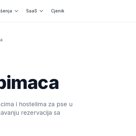
ešenja
SaaS
Cjenik
ca
ubimaca
cima i hostelima za pse u
čavanju rezervacija sa