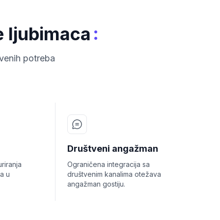
:
e ljubimaca
tvenih potreba
Društveni angažman
riranja
Ograničena integracija sa
ma u
društvenim kanalima otežava
angažman gostiju.