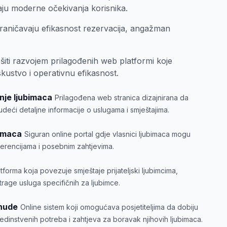
aju moderne očekivanja korisnika.
graničavaju efikasnost rezervacija, angažman
šiti razvojem prilagođenih web platformi koje
skustvo i operativnu efikasnost.
nje ljubimaca
Prilagođena web stranica dizajnirana da
udeći detaljne informacije o uslugama i smještajima.
bimaca
Siguran online portal gdje vlasnici ljubimaca mogu
ferencijama i posebnim zahtjevima.
atforma koja povezuje smještaje prijateljski ljubimcima,
etrage usluga specifičnih za ljubimce.
onude
Online sistem koji omogućava posjetiteljima da dobiju
dinstvenih potreba i zahtjeva za boravak njihovih ljubimaca.