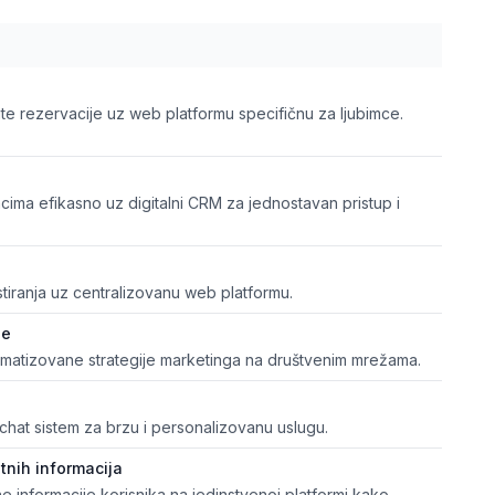
ite rezervacije uz web platformu specifičnu za ljubimce.
cima efikasno uz digitalni CRM za jednostavan pristup i
istiranja uz centralizovanu web platformu.
že
atizovane strategije marketinga na društvenim mrežama.
chat sistem za brzu i personalizovanu uslugu.
tnih informacija
tne informacije korisnika na jedinstvenoj platformi kako