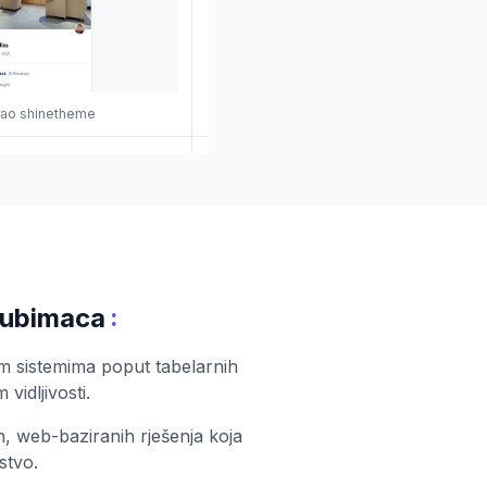
nirao shinetheme
:
ljubimaca
elim sistemima poput tabelarnih
vidljivosti.
h, web-baziranih rješenja koja
stvo.