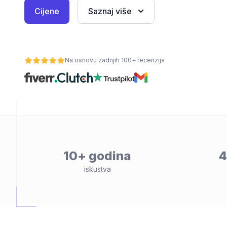
Cijene
Saznaj više
Na osnovu zadnjih 100+ recenzija
osti
10+ godina
4
iskustva