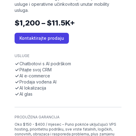
usluge i operativne učinkovitosti unutar mobility
usluga.
$1,200 – $11.5K+
Kontaktirajte prodaju
USLUGE
Chatbotovi s AI podrškom
Pitajte svoj CRM
AI e-commerce
Prodaja vođena AI
AI lokalizacija
AI glas
PRODUŽENA GARANCIJA
Oko $150 - $400 / mjesec – Puno pokriće uključujući VPS
hosting, prioritetnu podršku, sve vrste fatalnih, logičkih,
osnovnih, obrazaca i rasporeda problema, plus zamjenu