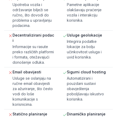
Upotreba vozila i
Pametne aplikacije
održavanje bilježi se
olakšavaju praćenje
ručno, što dovodi do
vozila i interakciju
problema u upravljanju
korisnika.
podacima.
Decentralizirani podac
Usluge geolokacije
i
Integrira podatke
Informacije su rasute
lokacije za bolju
preko različitih platformi
učinkovitost usluga i
i formata, otežavajući
uvid korisnika.
donošenje odluka.
Email obavijesti
Sigurni cloud hosting
Usluge se oslanjaju na
Automatizirani i
ručne email obavijesti
pouzdani sustavi
za ažuriranje, što često
obavještenja
vodi do loše
poboljšavaju iskustvo
komunikacije s
korisnika.
korisnicima.
Statično planiranje
Dinamičko planiranje