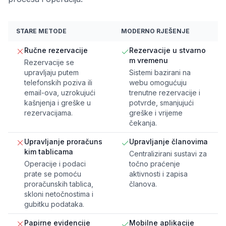
STARE METODE
MODERNO RJEŠENJE
Ručne rezervacije
Rezervacije u stvarno
m vremenu
Rezervacije se
upravljaju putem
Sistemi bazirani na
telefonskih poziva ili
webu omogućuju
email-ova, uzrokujući
trenutne rezervacije i
kašnjenja i greške u
potvrde, smanjujući
rezervacijama.
greške i vrijeme
čekanja.
Upravljanje proračuns
Upravljanje članovima
kim tablicama
Centralizirani sustavi za
Operacije i podaci
točno praćenje
prate se pomoću
aktivnosti i zapisa
proračunskih tablica,
članova.
skloni netočnostima i
gubitku podataka.
Papirne evidencije
Mobilne aplikacije