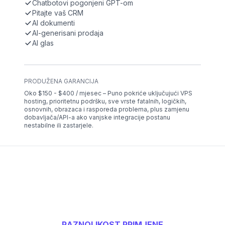
Chatbotovi pogonjeni GPT-om
Pitajte vaš CRM
AI dokumenti
AI-generisani prodaja
AI glas
PRODUŽENA GARANCIJA
Oko $150 - $400 / mjesec – Puno pokriće uključujući VPS
hosting, prioritetnu podršku, sve vrste fatalnih, logičkih,
osnovnih, obrazaca i rasporeda problema, plus zamjenu
dobavljača/API-a ako vanjske integracije postanu
nestabilne ili zastarjele.
RAZNOLIKOST PRIMJENE