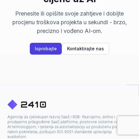
Prenesite ili opišite svoje zahtjeve i dobijte
procjenu troškova projekta u sekundi - brzo,
precizno i vođeno AI-om.
Isprobajte
Kontaktirajte nas
Agencija za cjelokupan razvoj SaaS i B2B- Razvijamo, širimo i
prodajemo prilagođene SaaS platforme, poslovne sisteme vođene
AI tehnologijom, i rješenja za automatizaciju uz produženu podršku
nakon pokretanja, poštujući ISO 9001 standarde upravljanja
kvalitetom.