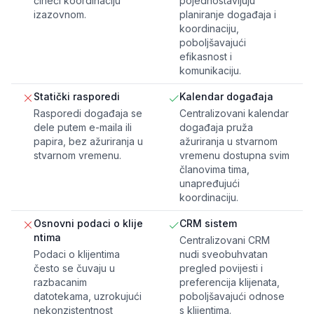
čineći koordinaciju
pojednostavljuju
izazovnom.
planiranje događaja i
koordinaciju,
poboljšavajući
efikasnost i
komunikaciju.
Statički rasporedi
Kalendar događaja
Rasporedi događaja se
Centralizovani kalendar
dele putem e-maila ili
događaja pruža
papira, bez ažuriranja u
ažuriranja u stvarnom
stvarnom vremenu.
vremenu dostupna svim
članovima tima,
unapređujući
koordinaciju.
Osnovni podaci o klije
CRM sistem
ntima
Centralizovani CRM
Podaci o klijentima
nudi sveobuhvatan
često se čuvaju u
pregled povijesti i
razbacanim
preferencija klijenata,
datotekama, uzrokujući
poboljšavajući odnose
nekonzistentnost
s klijentima.