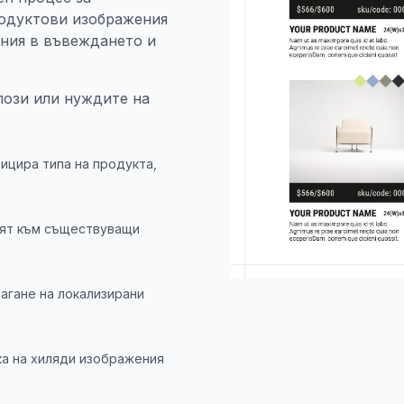
родуктови изображения
яния в въвеждането и
лози или нуждите на
фицира типа на продукта,
сят към съществуващи
агане на локализирани
ка на хиляди изображения