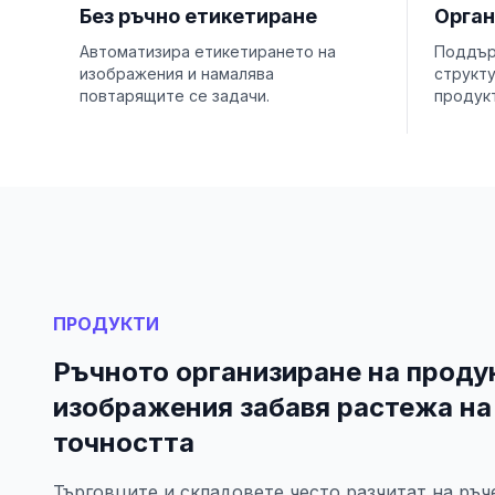
Без ръчно етикетиране
Орган
Автоматизира етикетирането на
Поддър
изображения и намалява
структ
повтарящите се задачи.
продукт
ПРОДУКТИ
Ръчното организиране на проду
изображения забавя растежа на
точността
Търговците и складовете често разчитат на ръч