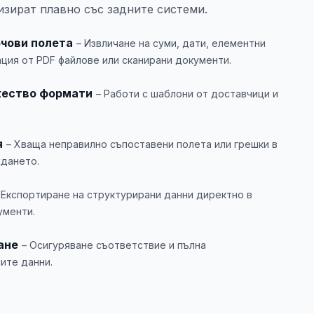
изират плавно със задните системи.
чови полета
– Извличане на суми, дати, елементни
ция от PDF файлове или сканирани документи.
ество формати
– Работи с шаблони от доставчици и
я
– Хваща неправилно съпоставени полета или грешки в
дането.
 Експортиране на структурирани данни директно в
ументи.
ане
– Осигуряване съответствие и пълна
ите данни.