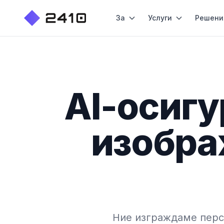
За
Услуги
Решени
AI-осигу
изобра
Ние изграждаме перс