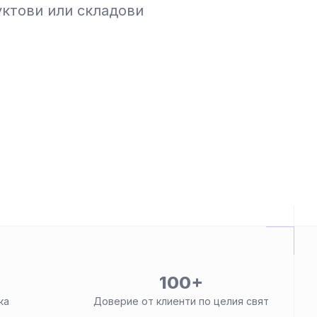
уктови или складови
100+
ка
Доверие от клиенти по целия свят