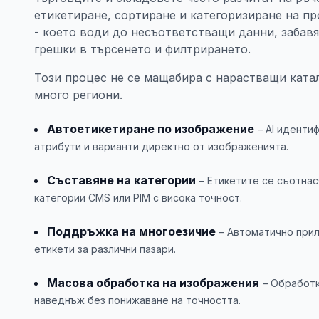
етикетиране, сортиране и категоризиране на п
- което води до несъответстващи данни, забав
грешки в търсенето и филтрирането.
Този процес не се мащабира с нарастващи ката
много региони.
Автоетикетиране по изображение
– AI иденти
атрибути и варианти директно от изображенията.
Съставяне на категории
– Етикетите се съотна
категории CMS или PIM с висока точност.
Поддръжка на многоезичие
– Автоматично прил
етикети за различни пазари.
Масова обработка на изображения
– Обработ
наведнъж без понижаване на точността.