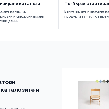
изирани каталози
По-бързи стартира
жане на чисти,
Етикетиране и внасяне на
урирани и синхронизирани
продукти за част от врем
ови данни.
ктови
 каталозите и
ен процес за