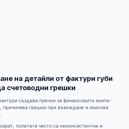
ане на детайли от фактури губи
да счетоводни грешки
фактури създава пречки за финансовите екипи -
, причинява грешки при въвеждане и изисква
.
ират, полетата често са неконсистентни и