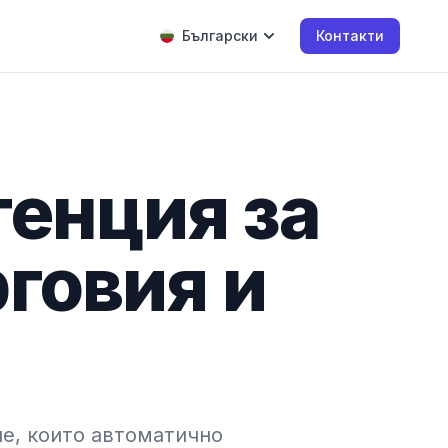
Български
Контакти
генция за
говия и
е, които автоматично