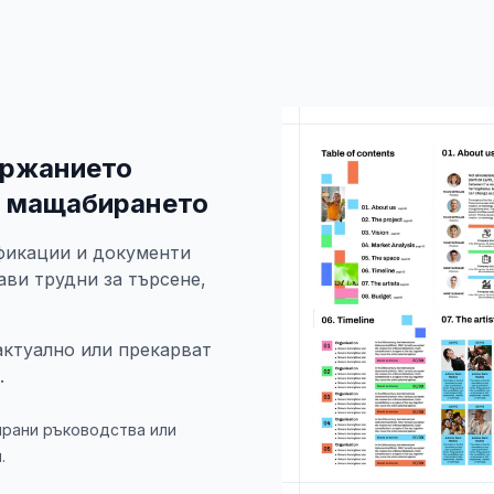
ържанието
а мащабирането
ификации и документи
ави трудни за търсене,
актуално или прекарват
.
ирани ръководства или
.