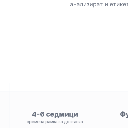
анализират и етике
е
ност
4-6 седмици
Ф
времева рамка за доставка