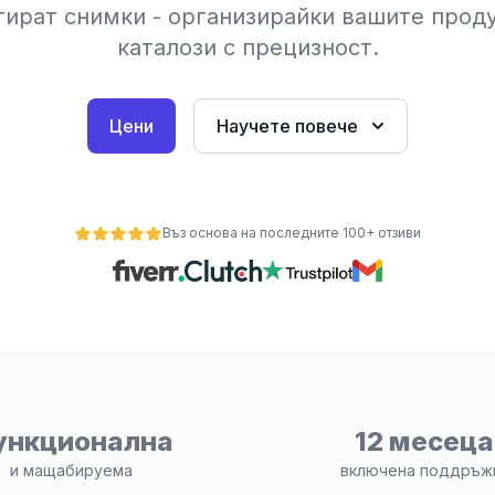
тират снимки - организирайки вашите прод
каталози с прецизност.
Цени
Научете повече
Въз основа на последните 100+ отзиви
ункционална
12 месеца
и мащабируема
включена поддръж