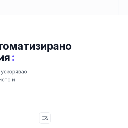
втоматизирано
:
ия
 ускорявао
исто и