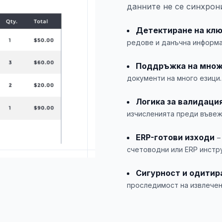
данните не се синхрон
Детектиране на клю
редове и данъчна информа
Поддръжка на множ
документи на много езици.
Логика за валидаци
изчисленията преди въвеж
ERP-готови изходи
–
счетоводни или ERP инстр
Сигурност и одитир
проследимост на извлечен