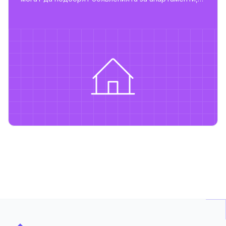
да повишат потребителската ангажираност и да
подпомогнат скалируемото управление на имоти.