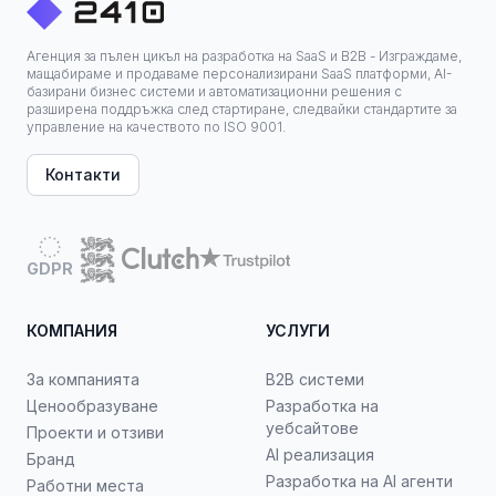
Агенция за пълен цикъл на разработка на SaaS и B2B - Изграждаме,
мащабираме и продаваме персонализирани SaaS платформи, AI-
базирани бизнес системи и автоматизационни решения с
разширена поддръжка след стартиране, следвайки стандартите за
управление на качеството по ISO 9001.
Контакти
GDPR
КОМПАНИЯ
УСЛУГИ
За компанията
B2B системи
Ценообразуване
Разработка на
уебсайтове
Проекти и отзиви
AI реализация
Бранд
Разработка на AI агенти
Работни места