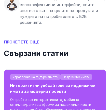
високоефективни интерфейси, които
съответстват на целите на продукта и
нуждите на потребителите в B2B
решенията.
ПРОЧЕТЕТЕ ОЩЕ
Свързани статии
Управление на съдържанието
Недвижими имоти
Интерактивни уебсайтове за недвижими
имоти за модерни проекти
Открийте как интерактивните, мобилно
оптимизирани платформи за недвижими имоти
могат да подобрят обявленията за апартаменти,