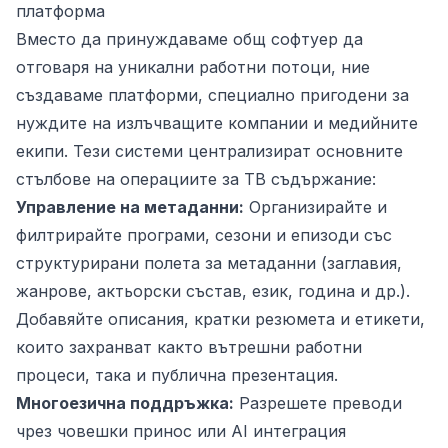
платформа
Вместо да принуждаваме общ софтуер да
отговаря на уникални работни потоци, ние
създаваме платформи, специално пригодени за
нуждите на излъчващите компании и медийните
екипи. Тези системи централизират основните
стълбове на операциите за ТВ съдържание:
Управление на метаданни:
Организирайте и
филтрирайте програми, сезони и епизоди със
структурирани полета за метаданни (заглавия,
жанрове, актьорски състав, език, година и др.).
Добавяйте описания, кратки резюмета и етикети,
които захранват както вътрешни работни
процеси, така и публична презентация.
Многоезична поддръжка:
Разрешете преводи
чрез човешки принос или AI интеграция