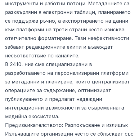
инструменти и работни потоци. Метаданните са
разхвърляни в електронни таблици, планирането
се поддържа ръчно, а експортирането на данни
към платформи на трети страни често изисква
отегчително форматиране. Тези неефективности
забавят редакционните екипи и въвеждат
несъответствие по каналите.
В 2410, ние сме специализирани в
разработването на персонализирани платформи
за метаданни и планиране, които централизират
операциите за съдържание, оптимизират
публикуването и предлагат надеждни
интеграционни възможности за съвременната
медийна екосистема.
Предизвикателството: Разпокъсване и излишък
Излъчващите организации често се сблъскват със