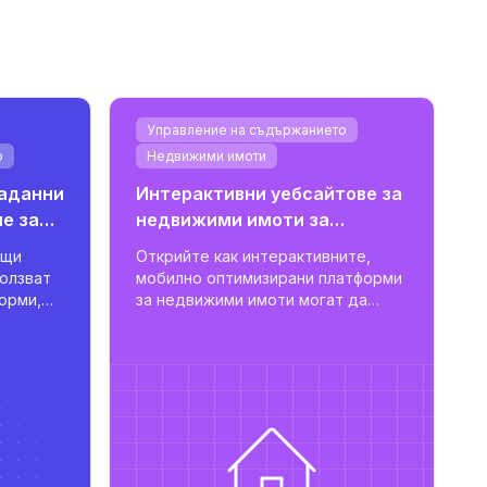
Управление на съдържанието
о
Недвижими имоти
аданни
Интерактивни уебсайтове за
е за
недвижими имоти за
модерни проекти
ащи
Открийте как интерактивните,
ползват
мобилно оптимизирани платформи
орми,
за недвижими имоти могат да
подобрят обявленията за
т
апартаменти, да повишат
потребителската ангажираност и
с
да подпомогнат скалируемото
управление на имоти.