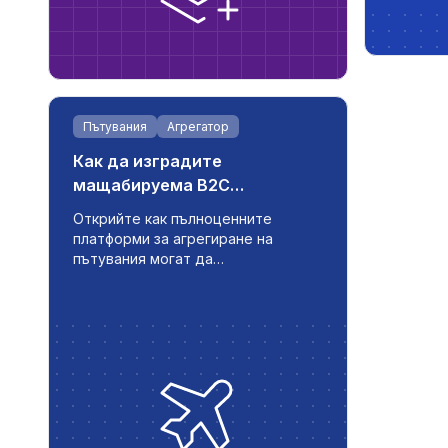
Пътувания
Агрегатор
Как да изградите
мащабируема B2C
платформа за агрегиране на
Открийте как пълноценните
пътувания
платформи за агрегиране на
пътувания могат да
трансформират фрагментирани
данни за обиколки в гладко
преживяване за резервация - с
актуализации в реално време,
поддръжка на няколко езика и
автоматизирани работни流程и,
създадени за модерни
туристически бизнеси.