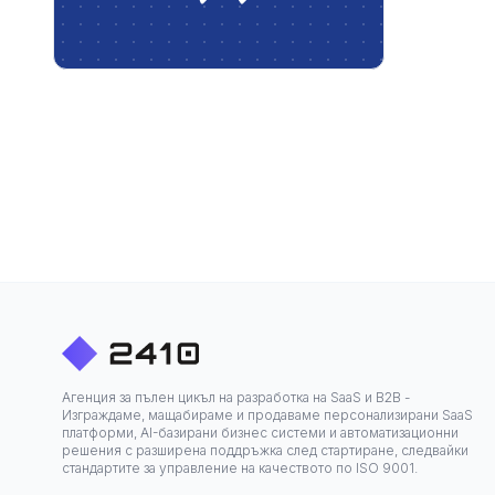
Агенция за пълен цикъл на разработка на SaaS и B2B -
Изграждаме, мащабираме и продаваме персонализирани SaaS
платформи, AI-базирани бизнес системи и автоматизационни
решения с разширена поддръжка след стартиране, следвайки
стандартите за управление на качеството по ISO 9001.