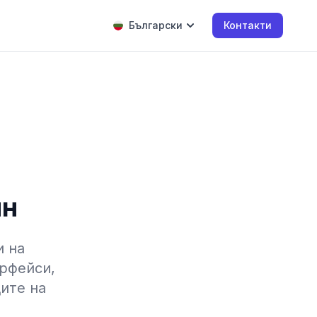
Български
Контакти
йн
и на
рфейси,
ите на