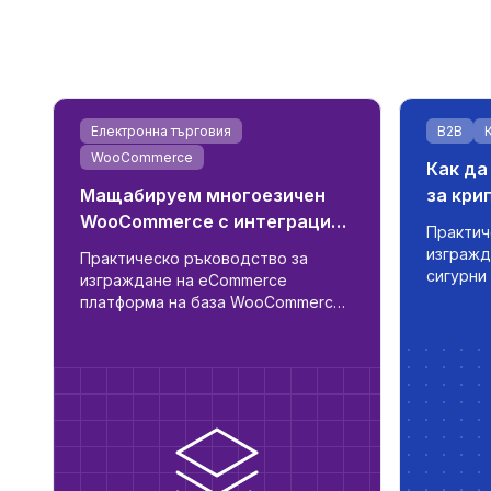
е
Електронна търговия
B2B
WooCommerce
Как да
Мащабируем многоезичен
за кри
WooCommerce с интеграция
търго
Практич
с доставчици и ERP
изгражд
Практическо ръководство за
сигурни
изграждане на eCommerce
ност
криптов
платформа на база WooCommerce
автомат
с многоезична поддръжка,
фиат и 
автоматизирана синхронизация на
реално 
доставчици, логика за B2B/B2C
роля и готовност за ERP.