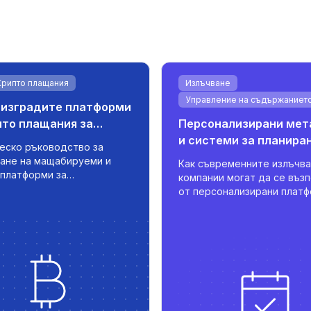
Крипто плащания
Излъчване
Управление на съдържаниет
 изградите платформи
пто плащания за
Персонализирани мет
вци
и системи за планиран
еско ръководство за
излъчващи компании
ане на мащабируеми и
Как съвременните излъчв
 платформи за
компании могат да се въз
алута за търговци, с
от персонализирани платф
изация, интеграция на
които централизират
управление на транзакции в
метаданните, оптимизира
време.
планирането и поддържат
многоезично публикуване 
надеждни интеграции.