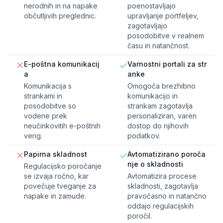
nerodnih in na napake
poenostavljajo
občutljivih preglednic.
upravljanje portfeljev,
zagotavljajo
posodobitve v realnem
času in natančnost.
E-poštna komunikacij
Varnostni portali za str
a
anke
Komunikacija s
Omogoča brezhibno
strankami in
komunikacijo in
posodobitve so
strankam zagotavlja
vodene prek
personaliziran, varen
neučinkovitih e-poštnih
dostop do njihovih
verig.
podatkov.
Papirna skladnost
Avtomatizirano poroča
nje o skladnosti
Regulacijsko poročanje
se izvaja ročno, kar
Avtomatizira procese
povečuje tveganje za
skladnosti, zagotavlja
napake in zamude.
pravočasno in natančno
oddajo regulacijskih
poročil.