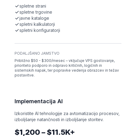
spletne strani
spletne trgovine
javne kataloge
spletni kalkulatorji
spletni konfiguratorji
PODALJŠANO JAMSTVO
Približno $50 - $300/mesec – vključuje VPS gostovanje,
prioriteto podporo in odpravo kritičnih, logičnih in
sistemskih napak, ter popravke vedenja obrazcev in težav
postavitve.
Implementacija AI
Izkoristite AI tehnologije za avtomatizacijo procesov,
izboljšanje natančnosti in izboljšanje storitev.
$1,200 – $11.5K+