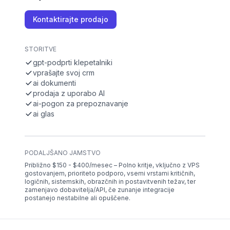
Kontaktirajte prodajo
STORITVE
gpt-podprti klepetalniki
vprašajte svoj crm
ai dokumenti
prodaja z uporabo AI
ai-pogon za prepoznavanje
ai glas
PODALJŠANO JAMSTVO
Približno $150 - $400/mesec – Polno kritje, vključno z VPS
gostovanjem, prioriteto podporo, vsemi vrstami kritičnih,
logičnih, sistemskih, obrazčnih in postavitvenih težav, ter
zamenjavo dobavitelja/API, če zunanje integracije
postanejo nestabilne ali opuščene.