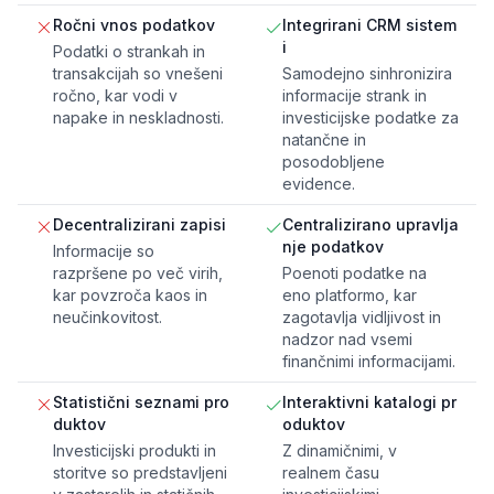
Ročni vnos podatkov
Integrirani CRM sistem
i
Podatki o strankah in
transakcijah so vnešeni
Samodejno sinhronizira
ročno, kar vodi v
informacije strank in
napake in neskladnosti.
investicijske podatke za
natančne in
posodobljene
evidence.
Decentralizirani zapisi
Centralizirano upravlja
nje podatkov
Informacije so
razpršene po več virih,
Poenoti podatke na
kar povzroča kaos in
eno platformo, kar
neučinkovitost.
zagotavlja vidljivost in
nadzor nad vsemi
finančnimi informacijami.
Statistični seznami pro
Interaktivni katalogi pr
duktov
oduktov
Investicijski produkti in
Z dinamičnimi, v
storitve so predstavljeni
realnem času