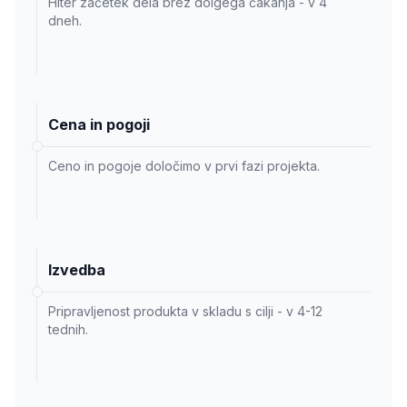
Hiter začetek dela brez dolgega čakanja - v 4
dneh.
Cena in pogoji
Ceno in pogoje določimo v prvi fazi projekta.
Izvedba
Pripravljenost produkta v skladu s cilji - v 4-12
tednih.