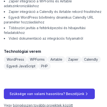
Zapier integráció a WPForms és Airtable
adatszinkronizáláshoz
Zapier integráció a Calendly és Airtable rekord frissítéshez
Egyedi WordPress bővítmény dinamikus Calendly URL
paraméter hozzáadáshoz
Többszöri javítás a feltérképezési és hibajavítási
feladatokhoz
Videó dokumentáció az integrációs folyamatról
Technológiai verem
WordPress
WPForms
Airtable
Zapier
Calendly
Egyedi JavaScript
PHP
Szüksége van valami hasonlóra? Beszéljünk
Vagy
böngésszen további projektek között