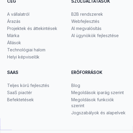
CÉG
SZOLGÁLTATÁSOK
A vállalatról
B2B rendszerek
Árazás
Webfejlesztés
Projektek és áttekintések
AI megvalósítás
Márka
AI ügynökök fejlesztése
Állások
Technológiai halom
Helyi képviselők
SAAS
ERŐFORRÁSOK
Teljes körű fejlesztés
Blog
SaaS piactér
Megoldások iparág szerint
Befektetések
Megoldások funkciók
szerint
Jogszabályok és alapelvek