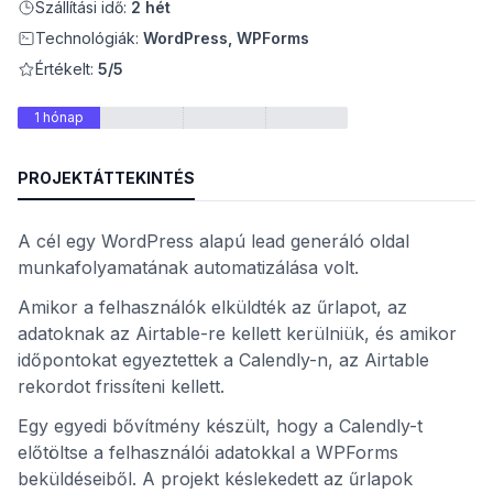
Szállítási idő:
2 hét
Technológiák:
WordPress, WPForms
Értékelt:
5/5
1 hónap
PROJEKTÁTTEKINTÉS
A cél egy WordPress alapú lead generáló oldal
munkafolyamatának automatizálása volt.
nt
Amikor a felhasználók elküldték az űrlapot, az
adatoknak az Airtable-re kellett kerülniük, és amikor
időpontokat egyeztettek a Calendly-n, az Airtable
rekordot frissíteni kellett.
Egy egyedi bővítmény készült, hogy a Calendly-t
előtöltse a felhasználói adatokkal a WPForms
beküldéseiből. A projekt késlekedett az űrlapok