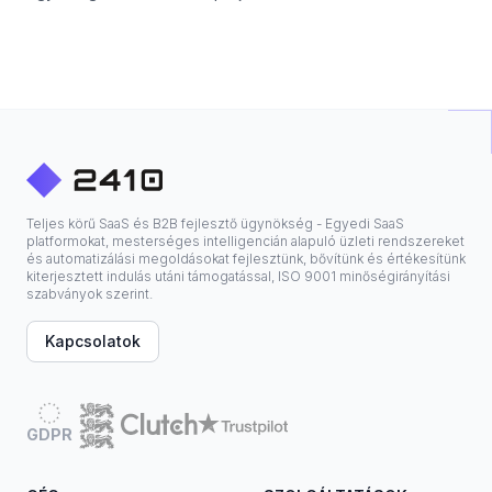
Teljes körű SaaS és B2B fejlesztő ügynökség - Egyedi SaaS
platformokat, mesterséges intelligencián alapuló üzleti rendszereket
és automatizálási megoldásokat fejlesztünk, bővítünk és értékesítünk
kiterjesztett indulás utáni támogatással, ISO 9001 minőségirányítási
szabványok szerint.
Kapcsolatok
GDPR