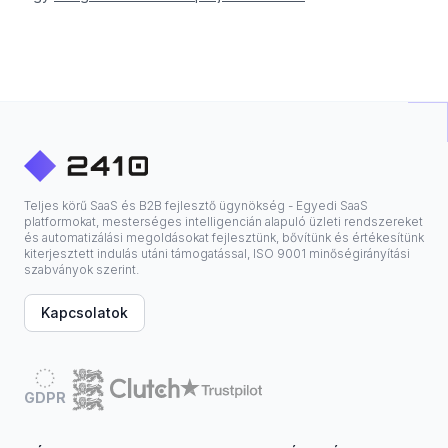
Teljes körű SaaS és B2B fejlesztő ügynökség - Egyedi SaaS
platformokat, mesterséges intelligencián alapuló üzleti rendszereket
és automatizálási megoldásokat fejlesztünk, bővítünk és értékesítünk
kiterjesztett indulás utáni támogatással, ISO 9001 minőségirányítási
szabványok szerint.
Kapcsolatok
GDPR