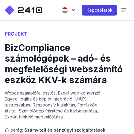
Kapcsolatok
PROJEKT
BizCompliance
számológépek – adó- és
megfelelőségi webszámító
eszköz KKV-k számára
Webes számolófejlesztés, Excel-web konverzió,
Egyedi logika és képlet integráció, UI/UX
testreszabás, Reszponzív kialakítás, Forráskód
átvitel, Számológép frissítése és karbantartása,
Export funkció megvalósítása
Iparág:
Számviteli és pénzügyi szolgáltatások