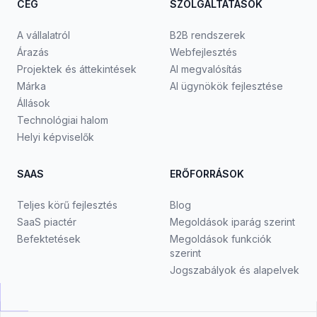
CÉG
SZOLGÁLTATÁSOK
A vállalatról
B2B rendszerek
Árazás
Webfejlesztés
Projektek és áttekintések
AI megvalósítás
Márka
AI ügynökök fejlesztése
Állások
Technológiai halom
Helyi képviselők
SAAS
ERŐFORRÁSOK
Teljes körű fejlesztés
Blog
SaaS piactér
Megoldások iparág szerint
Befektetések
Megoldások funkciók
szerint
Jogszabályok és alapelvek