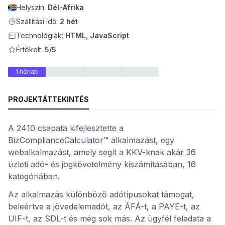
Helyszín:
Dél-Afrika
Szállítási idő:
2 hét
Technológiák:
HTML, JavaScript
Értékelt:
5/5
1 hónap
PROJEKTÁTTEKINTÉS
A 2410 csapata kifejlesztette a
nt
BizComplianceCalculator™ alkalmazást, egy
webalkalmazást, amely segít a KKV-knak akár 36
üzleti adó- és jogkövetelmény kiszámításában, 16
kategóriában.
Az alkalmazás különböző adótípusokat támogat,
beleértve a jövedelemadót, az ÁFÁ-t, a PAYE-t, az
UIF-t, az SDL-t és még sok más. Az ügyfél feladata a