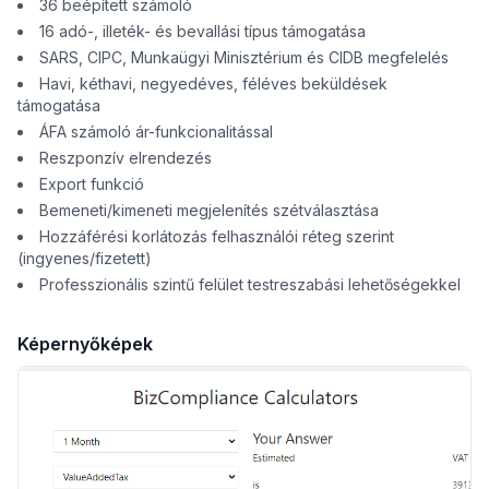
36 beépített számoló
16 adó-, illeték- és bevallási típus támogatása
SARS, CIPC, Munkaügyi Minisztérium és CIDB megfelelés
Havi, kéthavi, negyedéves, féléves beküldések
támogatása
ÁFA számoló ár-funkcionalitással
Reszponzív elrendezés
Export funkció
Bemeneti/kimeneti megjelenítés szétválasztása
Hozzáférési korlátozás felhasználói réteg szerint
(ingyenes/fizetett)
Professzionális szintű felület testreszabási lehetőségekkel
Képernyőképek