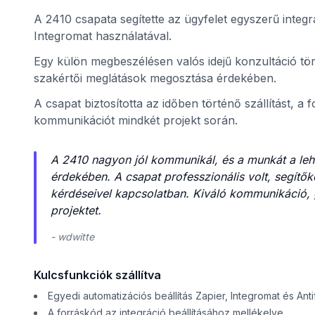
A 2410 csapata segítette az ügyfelet egyszerű integr
Integromat használatával.
Egy külön megbeszélésen valós idejű konzultáció tör
szakértői meglátások megosztása érdekében.
A csapat biztosította az időben történő szállítást, a 
kommunikációt mindkét projekt során.
A 2410 nagyon jól kommunikál, és a munkát a lehe
érdekében. A csapat professzionális volt, segítő
nt
kérdéseivel kapcsolatban. Kiváló kommunikáció, 
projektet.
- wdwitte
Kulcsfunkciók szállítva
Egyedi automatizációs beállítás Zapier, Integromat és Ant
A forráskód az integráció beállításához mellékelve