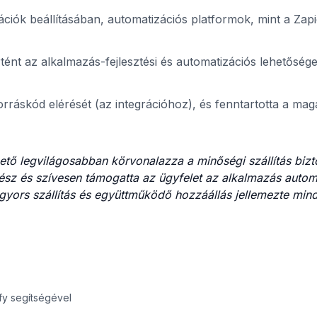
ációk beállításában, automatizációs platformok, mint a Zapi
tént az alkalmazás-fejlesztési és automatizációs lehetősége
forráskód elérését (az integrációhoz), és fenntartotta a mag
tő legvilágosabban körvonalazza a minőségi szállítás bizt
kész és szívesen támogatta az ügyfelet az alkalmazás autom
gyors szállítás és együttműködő hozzáállás jellemezte min
ify segítségével