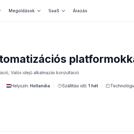
Megoldások
SaaS
Árazás
utomatizációs platformokk
ráció, Valós idejű alkalmazás konzultáció
Helyszín:
Hollandia
Szállítási idő:
1 hét
Technológi