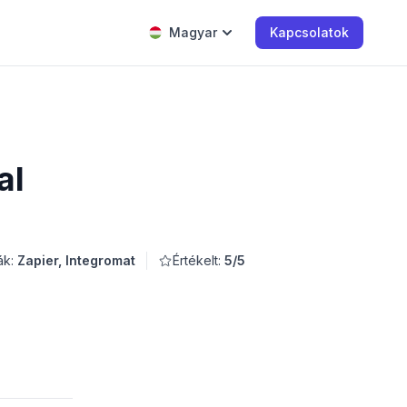
Magyar
Kapcsolatok
al
ák:
Zapier, Integromat
Értékelt:
5/5