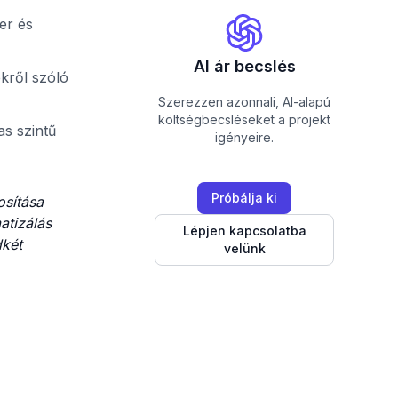
er és
AI ár becslés
kről szóló
Szerezzen azonnali, AI-alapú
költségbecsléseket a projekt
as szintű
igényeire.
Próbálja ki
osítása
atizálás
Lépjen kapcsolatba
dkét
velünk