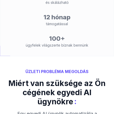
és skálázható
12 hónap
támogatással
100+
ügyfelek világszerte bíznak bennünk
ÜZLETI PROBLÉMA MEGOLDÁS
Miért van szüksége az Ön
cégének egyedi AI
:
ügynökre
Egy egyedi AI ügynök automatizálja a