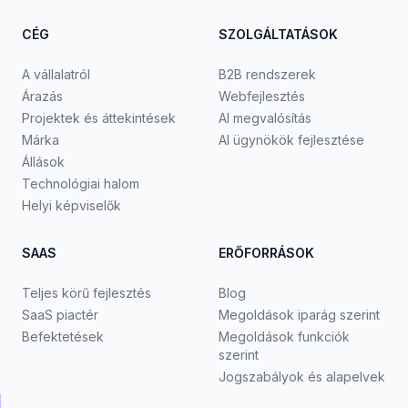
CÉG
SZOLGÁLTATÁSOK
A vállalatról
B2B rendszerek
Árazás
Webfejlesztés
Projektek és áttekintések
AI megvalósítás
Márka
AI ügynökök fejlesztése
Állások
Technológiai halom
Helyi képviselők
SAAS
ERŐFORRÁSOK
Teljes körű fejlesztés
Blog
SaaS piactér
Megoldások iparág szerint
Befektetések
Megoldások funkciók
szerint
Jogszabályok és alapelvek