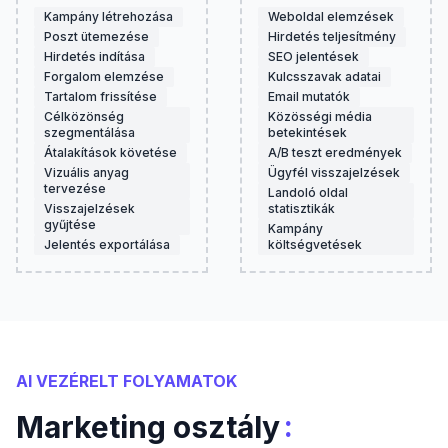
Kampány létrehozása
Weboldal elemzések
Poszt ütemezése
Hirdetés teljesítmény
Hirdetés indítása
SEO jelentések
Forgalom elemzése
Kulcsszavak adatai
Tartalom frissítése
Email mutatók
Célközönség
Közösségi média
szegmentálása
betekintések
Átalakítások követése
A/B teszt eredmények
Vizuális anyag
Ügyfél visszajelzések
tervezése
Landoló oldal
Visszajelzések
statisztikák
gyűjtése
Kampány
Jelentés exportálása
költségvetések
AI VEZÉRELT FOLYAMATOK
:
Marketing osztály