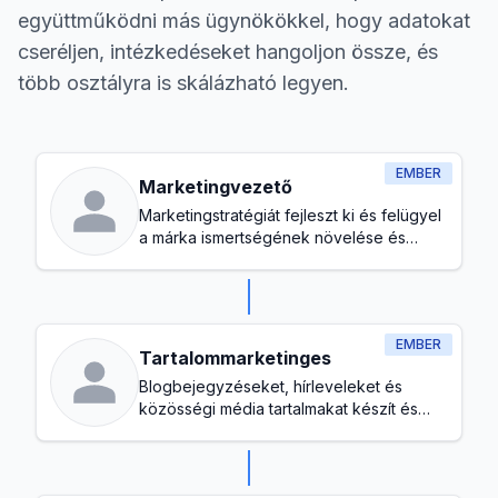
együttműködni más ügynökökkel, hogy adatokat
cseréljen, intézkedéseket hangoljon össze, és
több osztályra is skálázható legyen.
EMBER
Marketingvezető
Marketingstratégiát fejleszt ki és felügyel
a márka ismertségének növelése és
ügyféltoborzás céljából
EMBER
Tartalommarketinges
Blogbejegyzéseket, hírleveleket és
közösségi média tartalmakat készít és
kezel