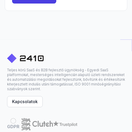
Teljes körű SaaS és B2B fejlesztő ügynökség - Egyedi SaaS
platformokat, mesterséges intelligencián alapuló üzleti rendszereket
és automatizálási megoldásokat fejlesztünk, bővítünk és értékesítünk
kiterjesztett indulás utáni támogatással, ISO 9001 minőségirányítási
szabványok szerint.
Kapcsolatok
GDPR