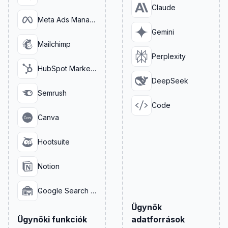
Claude
Meta Ads Manager
Gemini
Mailchimp
Perplexity
HubSpot Marketing
DeepSeek
Semrush
Code
Canva
Hootsuite
Notion
Google Search Console
Ügynök
Ügynöki funkciók
adatforrások