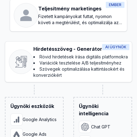
EMBER
Teljesítmény marketinges
Fizetett kampányokat futtat, nyomon
követi a megtérülést, és optimalizálja az
átalakítások érdekében
AI ÜGYNÖK
Hirdetésszöveg - Generátor
Rövid hirdetések írása digitális platformokra
Variációk tesztelése A/B teljesítményhez
Szövegek optimalizálása kattintásokért és
konverziókért
Ügynöki eszközök
Ügynöki
intelligencia
Google Analytics
Chat GPT
Google Ads