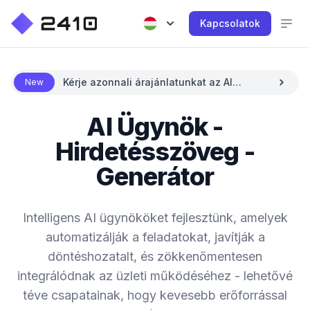
Kapcsolatok
Kérje azonnali árajánlatunkat az AI
New
segítségével
AI Ügynök -
Hirdetésszöveg -
Generátor
Intelligens AI ügynököket fejlesztünk, amelyek
automatizálják a feladatokat, javítják a
döntéshozatalt, és zökkenőmentesen
integrálódnak az üzleti működéséhez - lehetővé
téve csapatainak, hogy kevesebb erőforrással