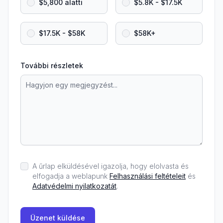
$5,800 alatti
$5.8K - $17.5K
$17.5K - $58K
$58K+
További részletek
A űrlap elküldésével igazolja, hogy elolvasta és
elfogadja a weblapunk
Felhasználási feltételeit
és
Adatvédelmi nyilatkozatát
.
Üzenet küldése