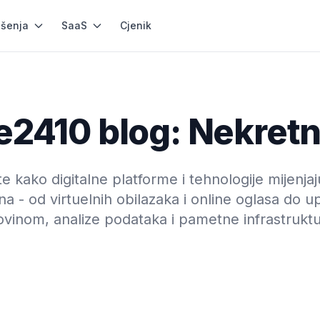
ešenja
SaaS
Cjenik
e2410 blog: Nekretn
te kako digitalne platforme i tehnologije mijenjaj
na - od virtuelnih obilazaka i online oglasa do up
ovinom, analize podataka i pametne infrastruktu