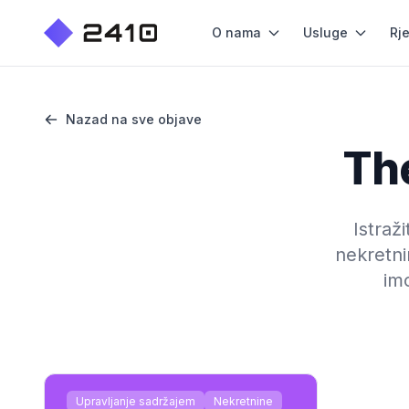
O nama
Usluge
Rj
Nazad na sve objave
Th
Istraži
nekretni
im
Upravljanje sadržajem
Nekretnine