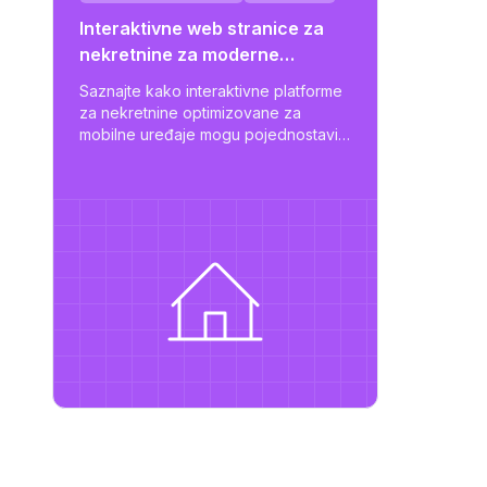
Interaktivne web stranice za
nekretnine za moderne
projekte
Saznajte kako interaktivne platforme
za nekretnine optimizovane za
mobilne uređaje mogu pojednostaviti
prikazivanje stanova, poboljšati
angažman korisnika i poduprijeti
upravljanje nekretninama na većem
nivou.
osti