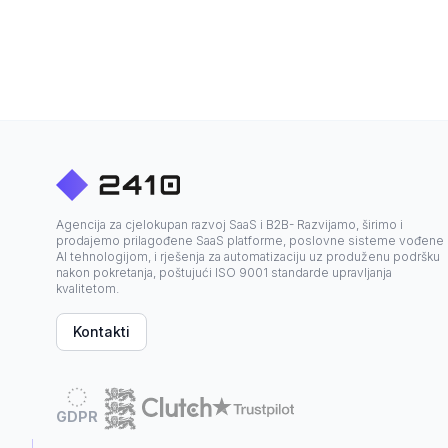
Agencija za cjelokupan razvoj SaaS i B2B- Razvijamo, širimo i
prodajemo prilagođene SaaS platforme, poslovne sisteme vođene
AI tehnologijom, i rješenja za automatizaciju uz produženu podršku
nakon pokretanja, poštujući ISO 9001 standarde upravljanja
kvalitetom.
Kontakti
GDPR