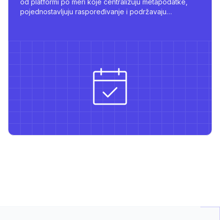
od platformi po meri koje centralizuju metapodatke,
pojednostavljuju raspoređivanje i podržavaju
višejezično objavljivanje sa snažnim integracijama.