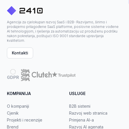
Agencija za cjelokupan razvoj SaaS i B2B- Razvijamo, širimo i
prodajemo prilagođene SaaS platforme, poslovne sisteme vođene
AI tehnologijom, i rješenja za automatizaciju uz produženu podršku
nakon pokretanja, poštujući ISO 9001 standarde upravljanja
kvalitetom.
Kontakti
GDPR
KOMPANIJA
USLUGE
O kompaniji
B2B sistemi
Cjenik
Razvoj web stranica
Projekti i recenzije
Primjena AI-a
Brend
Razvoj AI agenata