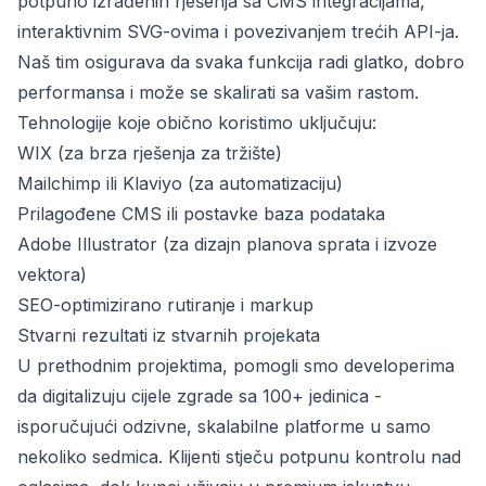
potpuno izrađenih rješenja sa CMS integracijama,
interaktivnim SVG-ovima i povezivanjem trećih API-ja.
Naš tim osigurava da svaka funkcija radi glatko, dobro
performansa i može se skalirati sa vašim rastom.
Tehnologije koje obično koristimo uključuju:
WIX (za brza rješenja za tržište)
Mailchimp ili Klaviyo (za automatizaciju)
Prilagođene CMS ili postavke baza podataka
Adobe Illustrator (za dizajn planova sprata i izvoze
vektora)
SEO-optimizirano rutiranje i markup
Stvarni rezultati iz stvarnih projekata
U prethodnim projektima, pomogli smo developerima
da digitalizuju cijele zgrade sa 100+ jedinica -
isporučujući odzivne, skalabilne platforme u samo
nekoliko sedmica. Klijenti stječu potpunu kontrolu nad