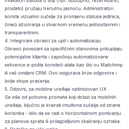
Indikatori statusa u boji (npr. dostupno, rezervisano,
prodato) pružaju trenutnu jasnoću. Administratori
koriste vizualno sučelje za promjenu statusa jedinica,
čineći ažuriranja u stvarnom vremenu jednostavnim i
transparentnim.
4. Integrirani obrasci za upit i automatizaciju
Obrasci povezani sa specifičnim stanovima prikupljaju
potencijalne klijente i započinju automatizovane
sekvence e-pošte koristeći alate kao što su Mailchimp
ili vaš omiljeni CRM. Ovo osigurava brze odgovore i
bolje stope praćenja.
5. Odzivni, za mobilne uređaje optimizovan UX
Sa više od polovine prometa koji dolazi sa mobilnih
uređaja, ključno je kreirati intuitivna sučelja od strane
korisnika - bilo da se radi o horizontalnom pomicanju
za planove sprata ili prilagodljivom skaliranju oznaka.