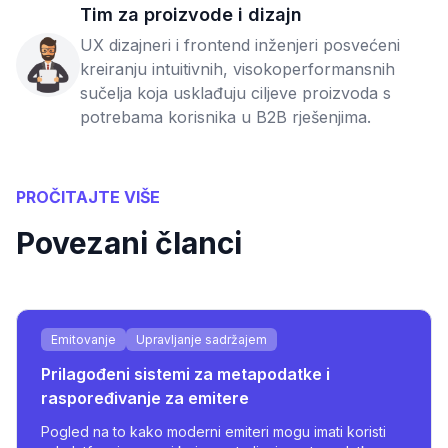
Tim za proizvode i dizajn
UX dizajneri i frontend inženjeri posvećeni
kreiranju intuitivnih, visokoperformansnih
sučelja koja usklađuju ciljeve proizvoda s
potrebama korisnika u B2B rješenjima.
PROČITAJTE VIŠE
Povezani članci
Emitovanje
Upravljanje sadržajem
Prilagođeni sistemi za metapodatke i
raspoređivanje za emitere
Pogled na to kako moderni emiteri mogu imati koristi