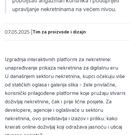
poboljšati angažman korisnika i poduprijeti
upravljanje nekretninama na većem nivou.
07.05.2025
|
Tim za proizvode i dizajn
Izgradnja interaktivnih platformi za nekretnine:
unapređivanje prikaza nekretnina za digitalnu eru
U današnjem sektoru nekretnina, kupci očekuju više
osti
od statičkih oglasa i galerija slika - žele privlačne,
korisnički prilagođene platforme koje pružaju stvarni
doživljaj nekretnine, čak i prije lične posjete. Za
developere, agencije i oglašivače u sektoru
nekretnina, ovo predstavlja i izazov i priliku: kako
kreirati online doživljaj koji odražava jasnoću i uticaj