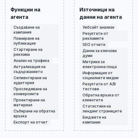
Функции на
Източници на
агента
данни на агента
Създаване на
Уебсайт анализи
кампания
Резултати от
Планиране на
рекламите
публикация
SEO отчети
Стартиране на
Данни за ключови
реклама
думи
Анализ на трафика
Метрики за
Актуализация на
електронна поща
съдържанието
Информация от
Сегментиране на
социалните медии
аудитория
Резултати от A/B
Проследяване на
тестове
конверсиите
Обратна връзка от
Проектиране на
клиентите
материал
Статистики на
Събиране на обратна
лендинг страниците
връзка
Бюджети на
Експорт на отчет
кампании