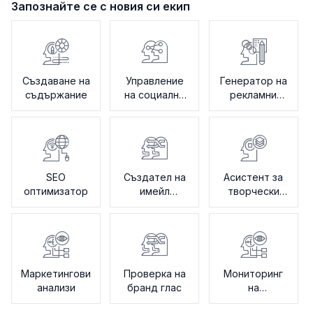
Запознайте се с новия си екип
Създаване на
Управление
Генератор на
съдържание
на социални
рекламни
медии
текстове
SEO
Създател на
Асистент за
оптимизатор
имейл
творчески
кампании
насоки
Маркетингови
Проверка на
Мониторинг
анализи
бранд глас
на
конкуренция