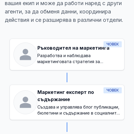
вашия екип и може да работи наред с други
агенти, за да обменя данни, координира
действия и се разширява в различни отдели.
ЧОВЕК
Ръководител на маркетинга
Разработва и наблюдава
маркетинговата стратегия за
увеличаване на разпознаваемостта на
бранда и генериране на потенциални
клиенти
ЧОВЕК
Маркетинг експерт по
съдържание
Създава и управлява блог публикации,
бюлетини и съдържание в социалните
медии