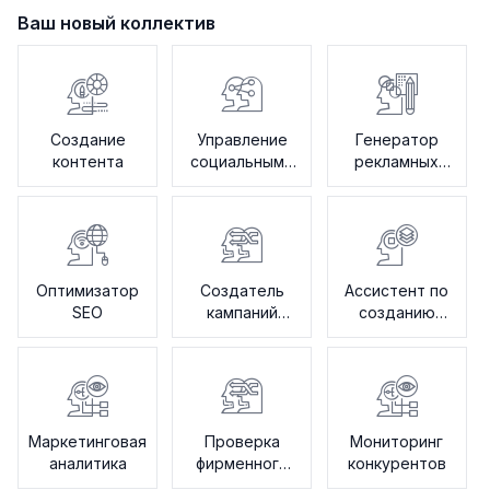
Ваш новый коллектив
Создание
Управление
Генератор
контента
социальными
рекламных
сетями
текстов
Оптимизатор
Создатель
Ассистент по
SEO
кампаний
созданию
электронной
креативных
почты
брифов
Маркетинговая
Проверка
Мониторинг
аналитика
фирменного
конкурентов
голоса