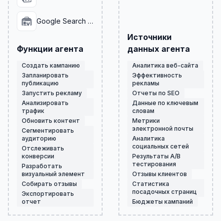
Google Search Console
Источники
Функции агента
данных агента
Создать кампанию
Аналитика веб-сайта
Запланировать
Эффективность
публикацию
рекламы
Запустить рекламу
Отчеты по SEO
Анализировать
Данные по ключевым
трафик
словам
Обновить контент
Метрики
электронной почты
Сегментировать
аудиторию
Аналитика
социальных сетей
Отслеживать
конверсии
Результаты A/B
тестирования
Разработать
визуальный элемент
Отзывы клиентов
Собирать отзывы
Статистика
посадочных страниц
Экспортировать
отчет
Бюджеты кампаний