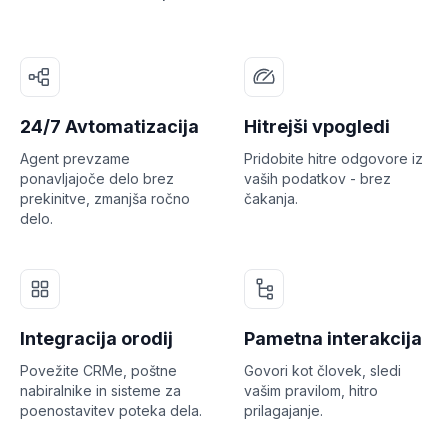
24/7 Avtomatizacija
Hitrejši vpogledi
Agent prevzame
Pridobite hitre odgovore iz
ponavljajoče delo brez
vaših podatkov - brez
prekinitve, zmanjša ročno
čakanja.
delo.
Integracija orodij
Pametna interakcija
Povežite CRMe, poštne
Govori kot človek, sledi
nabiralnike in sisteme za
vašim pravilom, hitro
poenostavitev poteka dela.
prilagajanje.