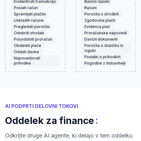
Evidentirati transakcijo
Bančni izpiski
Poslati račun
Računi
Spremljati plačilo
Poročila o stroških
Uskladiti račune
Zgodovina plačil
Pregledati poročilo
Evidenca plač
Odobriti strošek
Proračunske napovedi
Posodobiti proračun
Davčni dokumenti
Obdelati plače
Poročila o dobičku in
izgubi
Oddati davke
Podatki o prihodkih
Napovedovati
prihodke
Pogodbe z dobavitelji
AI PODPRTI DELOVNI TOKOVI
:
Oddelek za finance
Odkrijte druge AI agente, ki delajo v tem oddelku