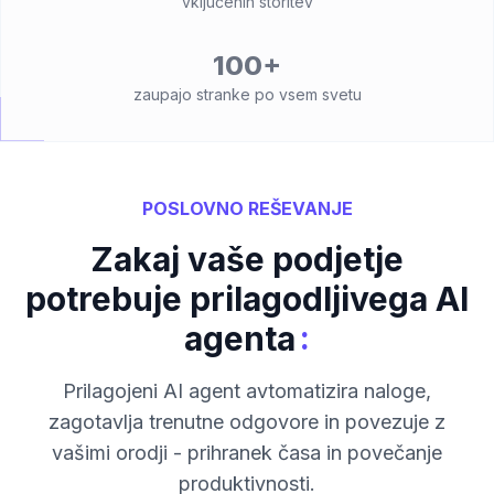
vključenih storitev
100+
zaupajo stranke po vsem svetu
POSLOVNO REŠEVANJE
Zakaj vaše podjetje
potrebuje prilagodljivega AI
:
agenta
Prilagojeni AI agent avtomatizira naloge,
zagotavlja trenutne odgovore in povezuje z
vašimi orodji - prihranek časa in povečanje
produktivnosti.