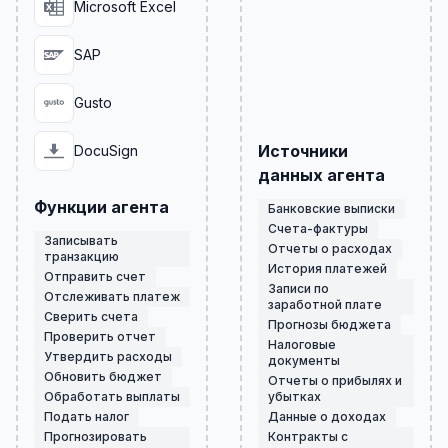
Microsoft Excel
SAP
Gusto
Источники
DocuSign
данных агента
Функции агента
Банковские выписки
Счета-фактуры
Записывать
Отчеты о расходах
транзакцию
История платежей
Отправить счет
Записи по
Отслеживать платеж
заработной плате
Сверить счета
Прогнозы бюджета
Проверить отчет
Налоговые
Утвердить расходы
документы
Обновить бюджет
Отчеты о прибылях и
Обработать выплаты
убытках
Подать налог
Данные о доходах
Прогнозировать
Контракты с