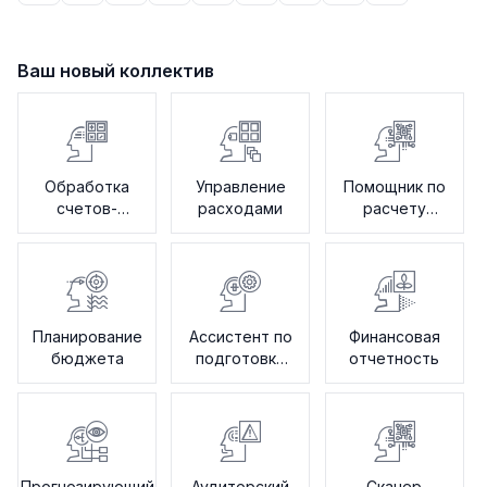
Ваш новый коллектив
Обработка
Управление
Помощник по
счетов-
расходами
расчету
фактур
заработной
платы
Планирование
Ассистент по
Финансовая
бюджета
подготовке
отчетность
налоговой
отчетности
Прогнозирующий
Аудиторский
Сканер