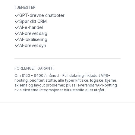
TJENESTER
GPT-drevne chatboter
Spør ditt CRM
AI-e-handel
AI-drevet salg
AI-lokalisering
AI-drevet syn
FORLENGET GARANTI
Om $150 - $400 / måned – Full dekning inkludert VPS-
hosting, prioritert støtte, alle typer kritiske, logiske, kjerne,
skjema og layout problemer, pluss leverandør/API-bytting
hvis eksterne integrasjoner blir ustabile eller utgått.