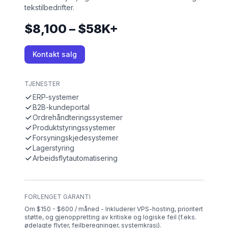
tekstilbedrifter.
$8,100 – $58K+
Kontakt salg
TJENESTER
ERP-systemer
B2B-kundeportal
Ordrehåndteringssystemer
Produktstyringssystemer
Forsyningskjedesystemer
Lagerstyring
Arbeidsflytautomatisering
FORLENGET GARANTI
Om $150 - $600 / måned - Inkluderer VPS-hosting, prioritert
støtte, og gjenoppretting av kritiske og logiske feil (f.eks.
ødelagte flyter, feilberegninger, systemkrasj).