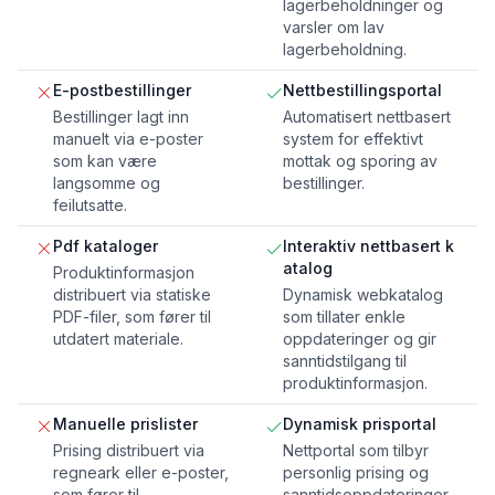
lagerbeholdninger og
varsler om lav
lagerbeholdning.
E-postbestillinger
Nettbestillingsportal
Bestillinger lagt inn
Automatisert nettbasert
manuelt via e-poster
system for effektivt
som kan være
mottak og sporing av
langsomme og
bestillinger.
feilutsatte.
Pdf kataloger
Interaktiv nettbasert k
atalog
Produktinformasjon
distribuert via statiske
Dynamisk webkatalog
PDF-filer, som fører til
som tillater enkle
utdatert materiale.
oppdateringer og gir
sanntidstilgang til
produktinformasjon.
Manuelle prislister
Dynamisk prisportal
Prising distribuert via
Nettportal som tilbyr
regneark eller e-poster,
personlig prising og
som fører til
sanntidsoppdateringer