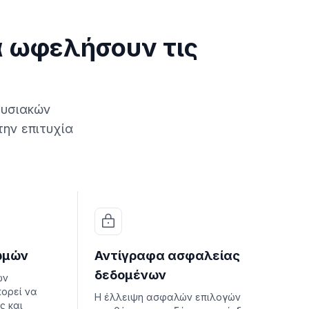
α ωφελήσουν τις
ουσιακών
την επιτυχία
ωμών
Αντίγραφα ασφαλείας
δεδομένων
ών
ορεί να
Η έλλειψη ασφαλών επιλογών
ς και