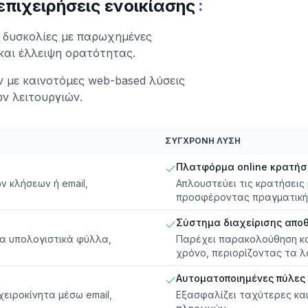
:
πιχειρήσεις ενοικίασης
ν δυσκολίες με παρωχημένες
και έλλειψη ορατότητας.
 με καινοτόμες web-based λύσεις
ν λειτουργιών.
ΣΎΓΧΡΟΝΗ ΛΎΣΗ
Πλατφόρμα online κρατή
ν κλήσεων ή email,
Απλουστεύει τις κρατήσεις
προσφέροντας πραγματική 
Σύστημα διαχείρισης απο
α υπολογιστικά φύλλα,
Παρέχει παρακολούθηση και
χρόνο, περιορίζοντας τα λ
Αυτοματοποιημένες πύλες
ειροκίνητα μέσω email,
Εξασφαλίζει ταχύτερες κα