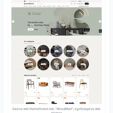
Εικόνα από themeforest.net, "WoodMart", σχεδιασμένη από
xtemos