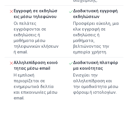
διαχείρισης.
Εγγραφή σε εκδηλώσ
Διαδικτυακή εγγραφή
εις μέσω τηλεφώνου
εκδηλώσεων
Οι πελάτες
Προσφέρει εύκολη, μια
εγγράφονται σε
κλικ εγγραφή σε
εκδηλώσεις ή
εκδηλώσεις ή
μαθήματα μέσω
μαθήματα,
τηλεφωνικών κλήσεων
βελτιώνοντας την
ή email.
εμπειρία χρήστη.
Αλληλεπίδραση κοινό
Διαδικτυακή πλατφόρ
τητας μέσω email
μα κοινότητας
Η εμπλοκή
Ενισχύει την
περιορίζεται σε
αλληλεπίδραση και
ενημερωτικά δελτία
την ομαδικότητα μέσω
και επικοινωνίες μέσω
φόρουμ ή ιστολογίων.
email.