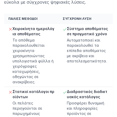
εύκολα με σύγχρονες ψηφιακές λύσεις.
ΠΑΛΙΈΣ ΜΈΘΟΔΟΙ
ΣΎΓΧΡΟΝΗ ΛΎΣΗ
Χειροκίνητα ημερολόγ
Σύστημα αποθέματος
ια αποθέματος
σε πραγματικό χρόνο
Το απόθεμα
Αυτοματοποιεί και
παρακολουθείται
παρακολουθεί τα
χειροκίνητα
επίπεδα αποθέματος
χρησιμοποιώντας
με ακρίβεια και
υπολογιστικά φύλλα ή
αποτελεσματικότητα.
χειρόγραφες
καταχωρήσεις,
οδηγώντας σε
ανακρίβειες.
Στατικοί κατάλογοι πρ
Διαδραστικός διαδικτ
οϊόντων
υακός κατάλογος
Οι πελάτες
Προσφέρει δυναμική
περιηγούνται σε
και πληροφορίες
παρωχημένους
προϊόντος σε