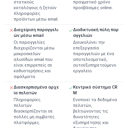
στατικούς
πραγματικό χρόνο
καταλόγους ή ζητούν
προσβάσιμες online.
πληροφορίες
προϊόντων μέσω email.
Διαχείριση παραγγελι
Διαδικτυακή πύλη παρ
ών μέσω email
αγγελιών
Οι παραγγελίες
Διευκολύνει την
διαχειρίζονται μέσω
επεξεργασία
μακροσκελών
παραγγελιών με ένα
αλυσίδων email που
αποτελεσματικό,
είναι επιρρεπείς σε
αυτοεξυπηρετούμενο
καθυστερήσεις και
εργαλείο.
σφάλματα.
Διασκορπισμένα αρχε
Κεντρικό σύστημα CR
ία πελατών
M
Πληροφορίες
Ενοποιεί τα δεδομένα
πελατών
πελατών,
διασκορπίζονται σε
βελτιώνοντας τις
πολλές μη συμβατές
δυνατότητες
πλατφόρμες.
εξυπηρέτησης και