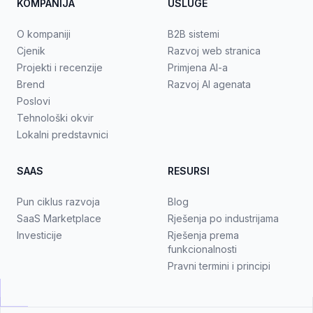
KOMPANIJA
USLUGE
O kompaniji
B2B sistemi
Cjenik
Razvoj web stranica
Projekti i recenzije
Primjena AI-a
Brend
Razvoj AI agenata
Poslovi
Tehnološki okvir
Lokalni predstavnici
SAAS
RESURSI
Pun ciklus razvoja
Blog
SaaS Marketplace
Rješenja po industrijama
Investicije
Rješenja prema
funkcionalnosti
Pravni termini i principi