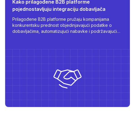
Kako prilagođene B2B platforme
pojednostavljuju integraciju dobavljača
Prilagođene B2B platforme pružaju kompanijama
konkurentsku prednost objedinjavajući podatke o
dobavljačima, automatizujući nabavke i podržavajući
višejezični, ulogama zasnovan pristup - sve skrojeno
za rast i operativnu efikasnost.
osti