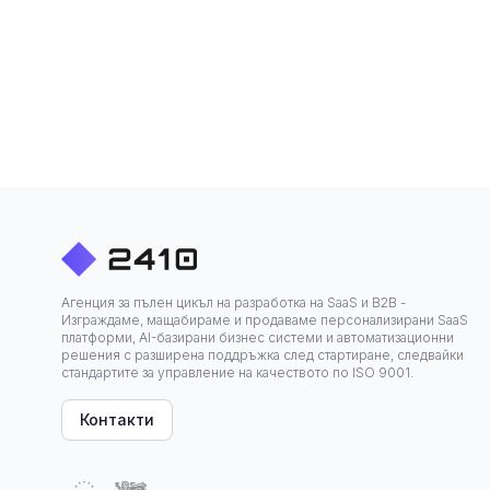
Агенция за пълен цикъл на разработка на SaaS и B2B -
Изграждаме, мащабираме и продаваме персонализирани SaaS
платформи, AI-базирани бизнес системи и автоматизационни
решения с разширена поддръжка след стартиране, следвайки
стандартите за управление на качеството по ISO 9001.
Контакти