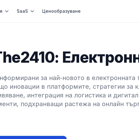
я
SaaS
Ценообразуване
The2410: Електрон
нформирани за най-новото в електронната 
о иновации в платформите, стратегии за 
вяване, интеграция на логистика и дигита
енти, подхранващи растежа на онлайн тър