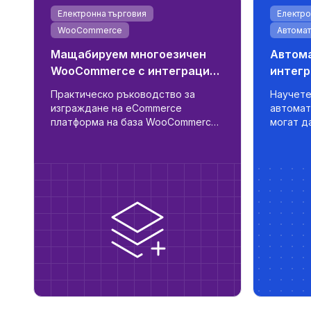
Електронна търговия
Електро
е
WooCommerce
Автомат
Мащабируем многоезичен
Автома
WooCommerce с интеграция
интегр
с доставчици и ERP
синхро
Практическо ръководство за
Научете
платфо
изграждане на eCommerce
автомат
електр
платформа на база WooCommerce
могат д
с многоезична поддръжка,
електро
автоматизирана синхронизация на
оптимиз
доставчици, логика за B2B/B2C
да прил
роля и готовност за ERP.
стратег
ност
оптимиз
платформ
бързоде
мащаби