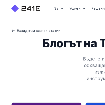
За
Услуги
Решени
Назад към всички статии
Блогът на 
Бъдете и
обхващащ
изжи
инструм