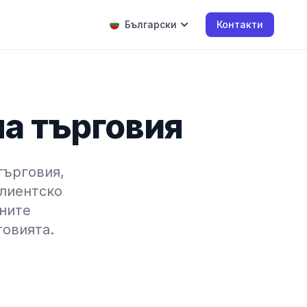
Български
Контакти
на търговия
търговия,
клиентско
лните
говията.