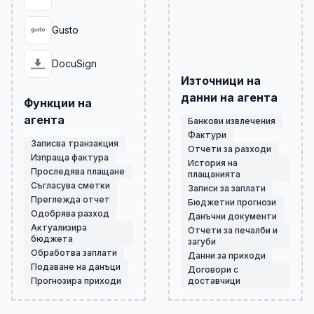
Gusto
DocuSign
Източници на
данни на агента
Функции на
агента
Банкови извлечения
Фактури
Записва транзакция
Отчети за разходи
Изпраща фактура
История на
Проследява плащане
плащанията
Съгласува сметки
Записи за заплати
Преглежда отчет
Бюджетни прогнози
Одобрява разход
Данъчни документи
Актуализира
Отчети за печалби и
бюджета
загуби
Обработва заплати
Данни за приходи
Подаване на данъци
Договори с
Прогнозира приходи
доставчици