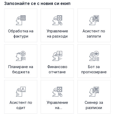
Запознайте се с новия си екип
Обработка на
Управление
Асистент по
фактури
на разходи
заплати
Планиране на
Финансово
Бот за
бюджета
отчитане
прогнозиране
Асистент по
Управление
Скенер за
одит
на
разписки
доставчици