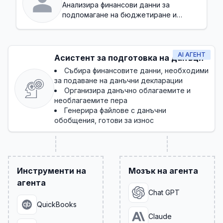
Анализира финансови данни за
подпомагане на бюджетиране и
прогнозиране
AI АГЕНТ
Асистент за подготовка на данъци
Събира финансовите данни, необходими
за подаване на данъчни декларации
Организира данъчно облагаемите и
необлагаемите пера
Генерира файлове с данъчни
обобщения, готови за износ
Инструменти на
Мозък на агента
агента
Chat GPT
QuickBooks
Claude