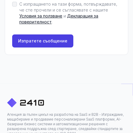
С изпращането на тази форма, потвърждавате,
че сте прочели и се съгласявате с нашите
Условия за ползване
и
Декларация за
поверителност
.
Изпратете съобщение
Агенция за пълен цикъл на разработка на SaaS и B2B - Изграждаме,
мащабираме и продаваме персонализирани SaaS платформи, AI-
базирани бизнес системи и автоматизационни решения с
разширена поддръжка след стартиране, следвайки стандартите за