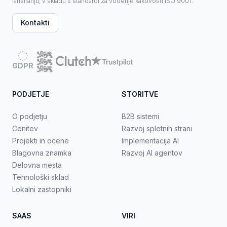
lansiranju, v skladu s standardi za vodenje kakovosti ISO 9001.
Kontakti
GDPR
PODJETJE
STORITVE
O podjetju
B2B sistemi
Cenitev
Razvoj spletnih strani
Projekti in ocene
Implementacija AI
Blagovna znamka
Razvoj AI agentov
Delovna mesta
Tehnološki sklad
Lokalni zastopniki
SAAS
VIRI