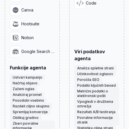
Code
Canva
Hootsuite
Notion
Viri podatkov
Google Search Console
agenta
Funkcije agenta
Analiza spletne strani
Učinkovitost oglasov
Ustvari kampanjo
Poročila SEO
Načrtuj objavo
Podatki ključnih besed
Zaženi oglas
Metrični podatki o
Analiziraj promet
elektronski pošti
Posodobi vsebino
Vpogledi v družbena
Razdeli ciljno skupino
omrežja
Spremljaj konverzije
Rezultati A/B testiranja
Oblikuj gradivo
Povratne informacije
strank
Zberi povratne
informacije
Statistika ciljne strani