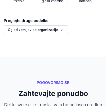
trženja
glasu znamke
kampanj
Preglejte druge oddelke
Ogled zemljevida organizacije
POGOVORIMO SE
Zahtevajte ponudbo
Delite svoje cilje - poslali vam bomo jasen predlog