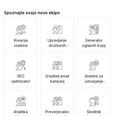
Spoznajte svojo novo ekipo
Kreacija
Upravljanje
Generator
vsebine
družbenih
oglasnih kopij
medijev
SEO
Graditelj email
Asistent za
optimizator
kampanj
ustvarjanje
krativnih
povzetkov
Analitika
Preverjevalec
Sledilnik