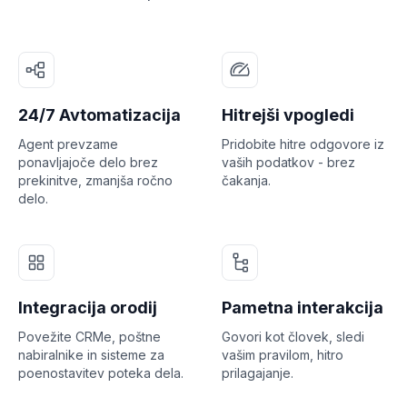
24/7 Avtomatizacija
Hitrejši vpogledi
Agent prevzame
Pridobite hitre odgovore iz
ponavljajoče delo brez
vaših podatkov - brez
prekinitve, zmanjša ročno
čakanja.
delo.
Integracija orodij
Pametna interakcija
Povežite CRMe, poštne
Govori kot človek, sledi
nabiralnike in sisteme za
vašim pravilom, hitro
poenostavitev poteka dela.
prilagajanje.