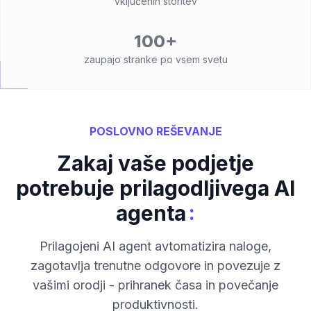
vključenih storitev
100+
zaupajo stranke po vsem svetu
POSLOVNO REŠEVANJE
Zakaj vaše podjetje
potrebuje prilagodljivega AI
:
agenta
Prilagojeni AI agent avtomatizira naloge,
zagotavlja trenutne odgovore in povezuje z
vašimi orodji - prihranek časa in povečanje
produktivnosti.