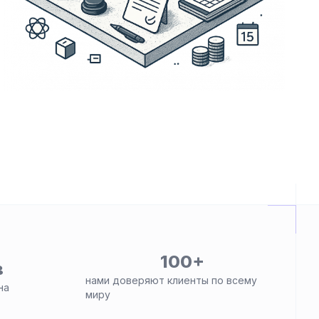
100+
в
нами доверяют клиенты по всему
на
миру