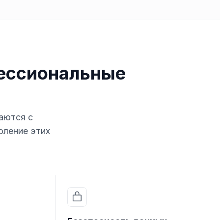
фессиональные
аются с
оление этих