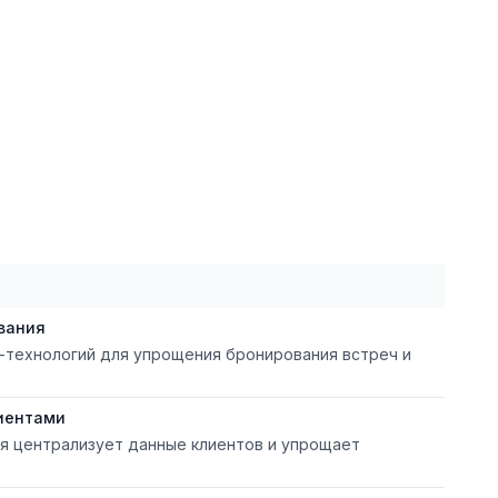
вания
-технологий для упрощения бронирования встреч и
иентами
я централизует данные клиентов и упрощает