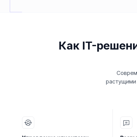
Как IT-решен
Соврем
растущими 