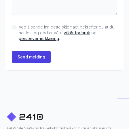
Ved å sende inn dette skjemaet bekrefter du at du
har lest og godtar våre
vilkår for bruk
og
personvernerklæring
.
Send melding
Full-Scale SaaS- og B2B-utviklingsbyrå - Vi bygger, skalerer og