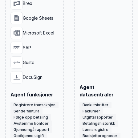
Brex
Google Sheets
Microsoft Excel
SAP
Gusto
DocuSign
Agent
Agent funksjoner
datasentraler
Registrere transaksjon
Bankutskrifter
Sende faktura
Fakturaer
Følge opp betaling
Utgiftsrapporter
Avstemme kontoer
Betalingshistorikk
Gjennomgå rapport
Lønnsregistre
Godkjenne utgift
Budsjettprognoser