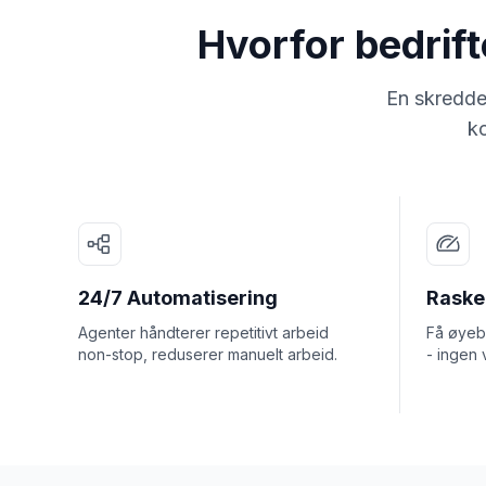
Hvorfor bedrif
En skredde
ko
24/7 Automatisering
Rasker
Agenter håndterer repetitivt arbeid
Få øyebl
non-stop, reduserer manuelt arbeid.
- ingen 