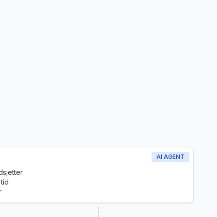
AI AGENT
sjetter
tid
r