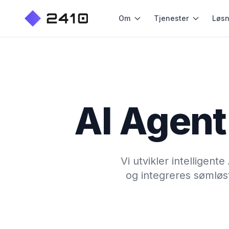
Om
Tjenester
Løsn
AI Agent
Vi utvikler intelligen
og integreres sømløst