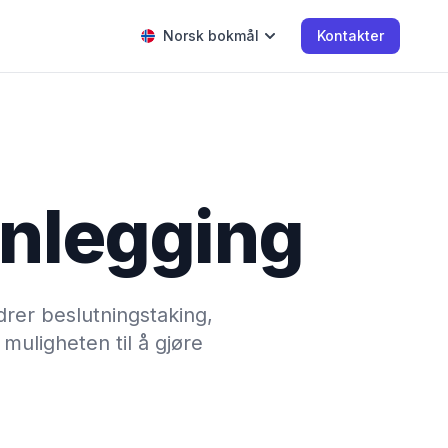
Norsk bokmål
Kontakter
anlegging
drer beslutningstaking,
muligheten til å gjøre