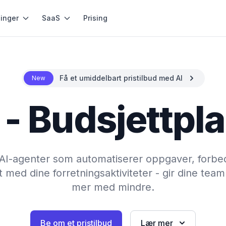
inger
SaaS
Prising
Få et umiddelbart pristilbud med AI
New
 - Budsjettpl
te AI-agenter som automatiserer oppgaver, forbe
 med dine forretningsaktiviteter - gir dine team 
mer med mindre.
Be om et pristilbud
Lær mer