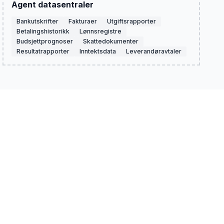
Agent datasentraler
Bankutskrifter
Fakturaer
Utgiftsrapporter
Betalingshistorikk
Lønnsregistre
Budsjettprognoser
Skattedokumenter
Resultatrapporter
Inntektsdata
Leverandøravtaler