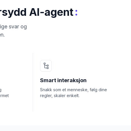
:
ersydd AI-agent
ige svar og
en.
Smart interaksjon
g
Snakk som et menneske, følg dine
ormet
regler, skaler enkelt.