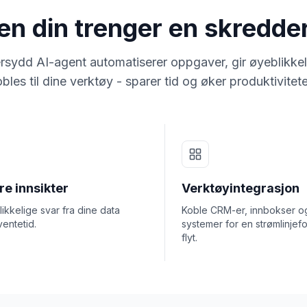
ten din trenger en skredd
rsydd AI-agent automatiserer oppgaver, gir øyeblikkel
bles til dine verktøy - sparer tid og øker produktivitet
e innsikter
Verktøyintegrasjon
ikkelige svar fra dine data
Koble CRM-er, innbokser o
ventetid.
systemer for en strømlinjef
flyt.