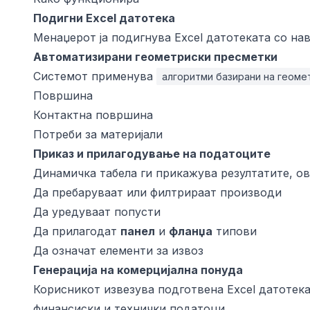
Подигни Excel датотека
Менаџерот ја подигнува Excel датотеката со на
Автоматизирани геометриски пресметки
Системот применува
алгоритми базирани на геоме
Површина
Контактна површина
Потреби за материјали
Приказ и прилагодување на податоците
Динамичка табела ги прикажува резултатите, о
Да пребаруваат или филтрираат производи
Да уредуваат попусти
Да прилагодат
панел
и
фланџа
типови
Да означат елементи за извоз
Генерација на комерцијална понуда
Корисникот извезува подготвена Excel датотек
финансиски и технички податоци.