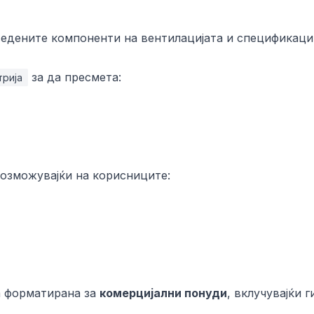
ведените компоненти на вентилацијата и спецификаци
за да пресмета:
трија
возможувајќи на корисниците:
а форматирана за
комерцијални понуди
, вклучувајќи г