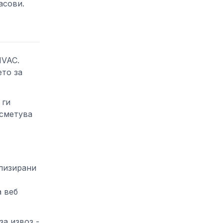
асови.
HVAC.
то за
 ги
есметува
илизирани
а веб
за извоз -