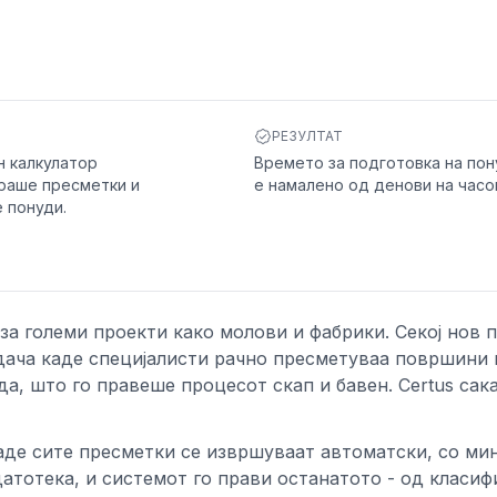
РЕЗУЛТАТ
н калкулатор
Времето за подготовка на по
раше пресметки и
е намалено од денови на часо
 понуди.
за големи проекти како молови и фабрики. Секој нов 
дача каде специјалисти рачно пресметуваа површини 
да, што го правеше процесот скап и бавен. Certus сак
каде сите пресметки се извршуваат автоматски, со м
датотека, и системот го прави останатото - од класиф