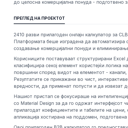
до целосна комерцијална понуда - подготвено з
ПРЕГЛЕД НА ПРОЕКТОТ
2410 разви прилагоден онлајн калкулатор за CL
Платформата беше изградена да автоматизира с
создавање комерцијални понуди и елиминирање
Корисниците поставуваат структурирани Excel 
класифицира секој елемент користејќи логика н
површини според видот на елементот - канали,
Резултатите се прикажани во чист, интерактив
вредности, да применат попусти и да извезат д
Нашиот пристап се фокусираше на интелигенција
со Material Design за да го одржат интерфејсот
прилагодат коефициентите и табелите на цени, 
апликација хостирана на поддомен, подготвена 
Овој прилагоден B2B калкулатор го поедноставув