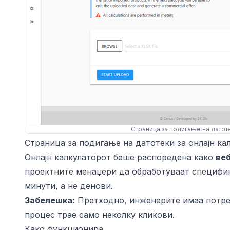
Страница за подигање на датот
Страница за подигање на датотеки за онлајн ка
Онлајн калкулаторот беше распоредена како
ве
проектните менаџери да обработуваат специфик
минути, а не денови.
Забелешка:
Претходно, инженерите имаа потреба
процес трае само неколку кликови.
Како функционира