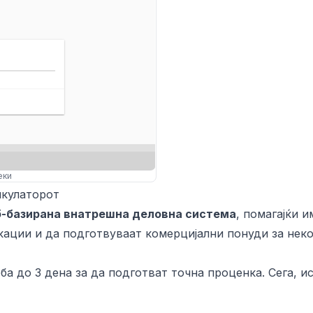
еки
лкулаторот
б-базирана внатрешна деловна система
, помагајќи и
ации и да подготвуваат комерцијални понуди за нек
 до 3 дена за да подготват точна проценка. Сега, и