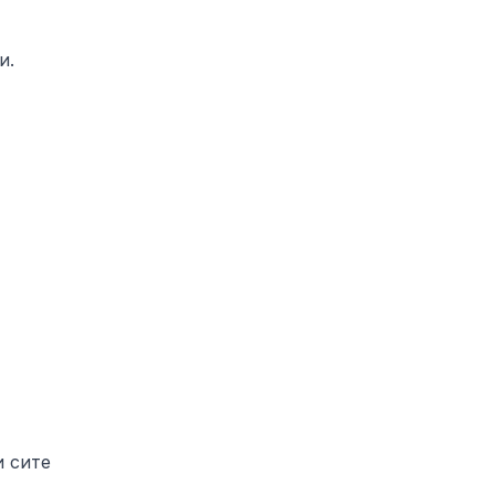
и.
и сите