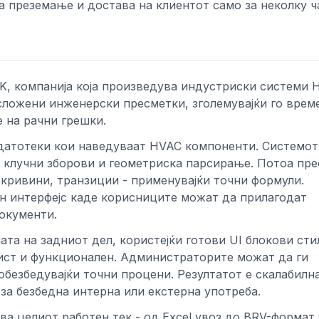
а преземање и достава на клиентот само за неколку ч
BK, компанија која произведува индустриски системи 
ложени инженерски пресметки, зголемувајќи го време
 на рачни грешки.
датотеки кои наведуваат HVAC компоненти. Системот
а клучни зборови и геометриска парсирање. Потоа пр
 кривини, транзиции - применувајќи точни формули.
ен интерфејс каде корисниците можат да прилагодат
окументи.
та на задниот дел, користејќи готови UI блокови ст
 чист и функционален. Администраторите можат да ги
обезбедувајќи точни процени. Резултатот е скалабилн
за безбедна интерна или екстерна употреба.
а целиот работен тек - од Excel увоз до BRV-формат 