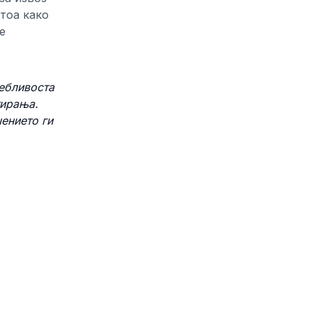
 тоа како
е
ребливоста
тирања.
ението ги