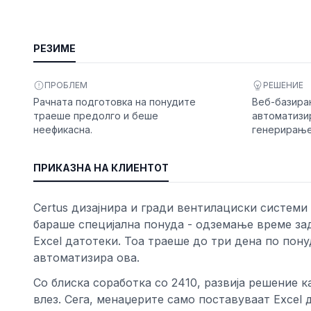
РЕЗИМЕ
ПРОБЛЕМ
РЕШЕНИЕ
Рачната подготовка на понудите
Веб-базира
траеше предолго и беше
автоматизи
неефикасна.
генерирање
ПРИКАЗНА НА КЛИЕНТОТ
ност
Certus дизајнира и гради вентилациски системи 
бараше специјална понуда - одземање време за
Excel датотеки. Тоа траеше до три дена по пону
автоматизира ова.
Со блиска соработка со 2410, развија решение 
влез. Сега, менаџерите само поставуваат Excel 