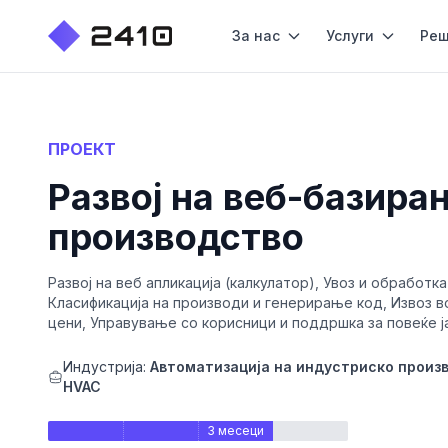
За нас
Услуги
Реш
ПРОЕКТ
Развој на веб-базира
производство
Развој на веб апликација (калкулатор), Увоз и обработ
Класификација на производи и генерирање код, Извоз в
цени, Управување со корисници и поддршка за повеќе 
Индустрија:
Автоматизација на индустриско произ
HVAC
3 месеци