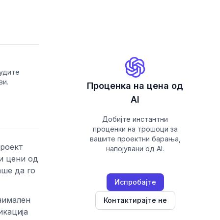
нудите
ви.
Проценка на цена од
AI
Добијте инстантни
проценки на трошоци за
вашите проектни барања,
проект
напојувани од AI.
и цени од
аше да го
Испробајте
инимален
Контактирајте не
икација