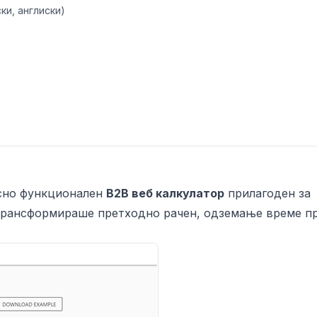
ки, англиски)
осно функционален
B2B веб калкулатор
прилагоден за
 трансформираше претходно рачен, одземање време п