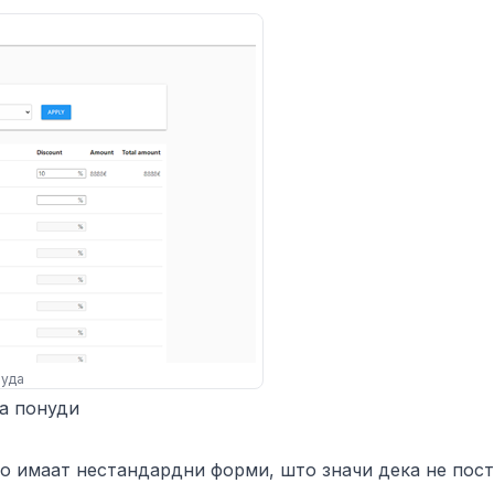
нуда
на понуди
то имаат нестандардни форми, што значи дека не пос