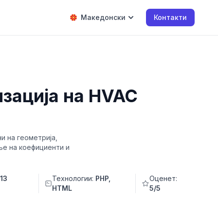
Македонски
Контакти
изација на HVAC
и на геометрија,
ње на коефициенти и
:
13
Технологии:
PHP,
Оценет:
HTML
5/5