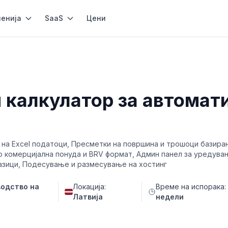
енија
SaaS
Цени
н калкулатор за автомат
ка на Excel податоци, Пресметки на површина и трошоци базиран
о комерцијална понуда и BRV формат, Админ панел за уредува
јазици, Подесување и размесување на хостинг
водство на
Локација:
Време на испорака
Латвија
недели