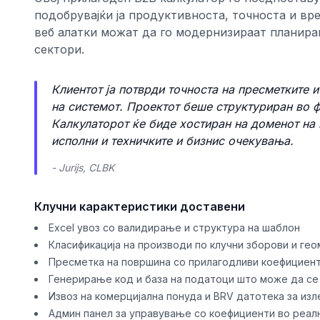
подобрувајќи ја продуктивноста, точноста и вре
веб алатки можат да го модернизираат планир
сектори.
Клиентот ја потврди точноста на пресметките 
на системот. Проектот беше структуриран во ф
Калкулаторот ќе биде хостиран на доменот на 
исполни и техничките и бизнис очекувања.
- Jurijs, CLBK
Клучни карактеристики доставени
Excel увоз со валидирање и структура на шаблон
Класификација на производи по клучни зборови и ге
Пресметка на површина со прилагодливи коефициен
Генерирање код и база на податоци што може да се
Извоз на комерцијална понуда и BRV датотека за изл
Админ панел за управување со коефициенти во реал