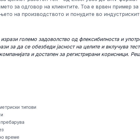
мето за одговор на клиентите. Тоа е врвен пример за
ањето на производството и понудите во индустрискит
и изрази големо задоволство од флексибилноста и упот
ази за да се обезбеди јасност на целите и вклучува тес
компанијата и достапен за регистрирани корисници. Реш
ометриски типови
ти
 пребарува
ез
но време