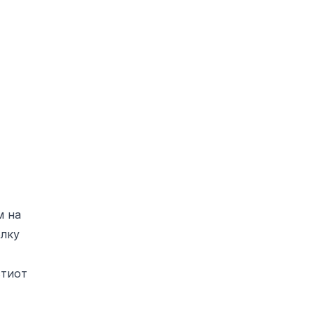
м на
олку
стиот