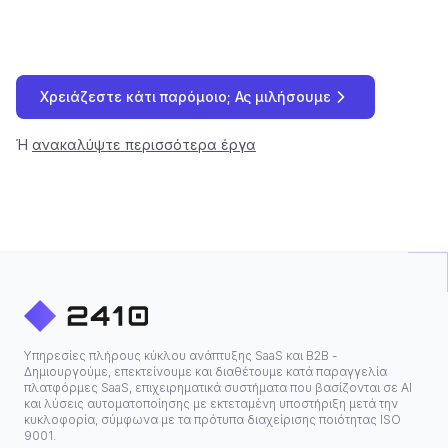
Χρειάζεστε κάτι παρόμοιο; Ας μιλήσουμε
Ή
ανακαλύψτε περισσότερα έργα
Υπηρεσίες πλήρους κύκλου ανάπτυξης SaaS και B2B -
Δημιουργούμε, επεκτείνουμε και διαθέτουμε κατά παραγγελία
πλατφόρμες SaaS, επιχειρηματικά συστήματα που βασίζονται σε ΑΙ
και λύσεις αυτοματοποίησης με εκτεταμένη υποστήριξη μετά την
κυκλοφορία, σύμφωνα με τα πρότυπα διαχείρισης ποιότητας ISO
9001.