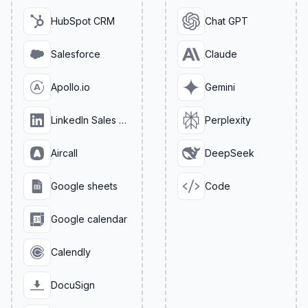
HubSpot CRM
Chat GPT
Salesforce
Claude
Apollo.io
Gemini
LinkedIn Sales Navigator
Perplexity
Aircall
DeepSeek
Google sheets
Code
Google calendar
Calendly
DocuSign