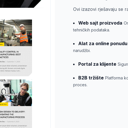
Ovi izazovi rješavaju se 
Web sajt proizvoda
On
tehničkih podataka.
Alat za online ponudu
narudžbi.
Portal za klijente
Sigur
B2B tržište
Platforma ko
proces.