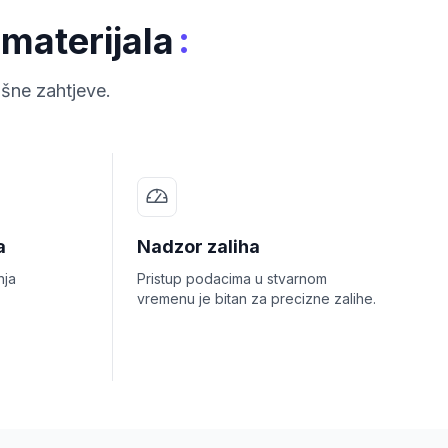
:
 materijala
išne zahtjeve.
a
Nadzor zaliha
nja
Pristup podacima u stvarnom
vremenu je bitan za precizne zalihe.