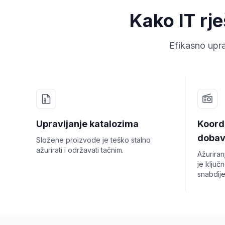
Kako IT rj
Efikasno upra
Upravljanje katalozima
Koord
dobav
Složene proizvode je teško stalno
ažurirati i održavati tačnim.
Ažuriran
je ključ
snabdije