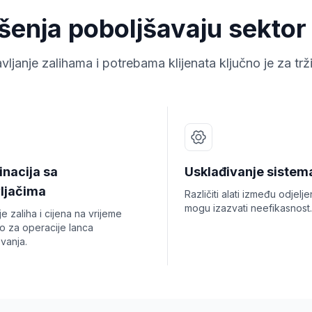
ešenja poboljšavaju sektor
vljanje zalihama i potrebama klijenata ključno je za trž
inacija sa
Usklađivanje sistem
ljačima
Različiti alati između odjelje
mogu izazvati neefikasnost.
je zaliha i cijena na vrijeme
no za operacije lanca
vanja.