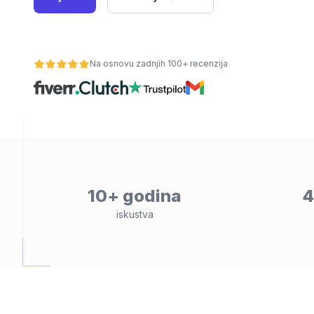
Na osnovu zadnjih 100+ recenzija
osti
10+ godina
4
iskustva