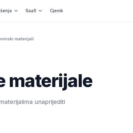
ešenja
SaaS
Cjenik
vinski materijali
 materijale
erijalima unaprijediti