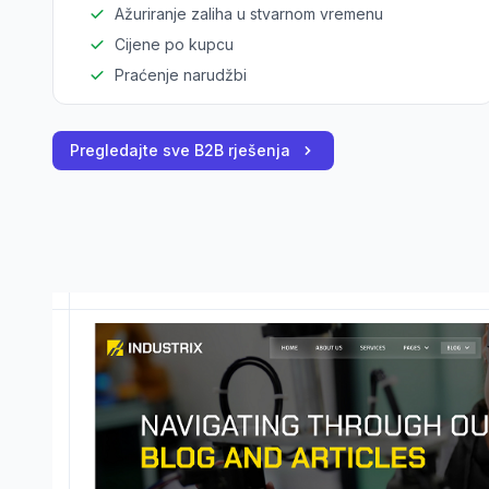
Ažuriranje zaliha u stvarnom vremenu
Cijene po kupcu
Praćenje narudžbi
Pregledajte sve B2B rješenja