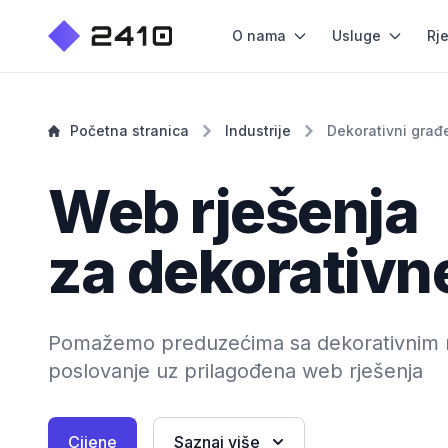
O nama
Usluge
Rj
Početna stranica
Industrije
Dekorativni građe
Web rješenja
za dekorativne
Pomažemo preduzećima sa dekorativnim mat
poslovanje uz prilagođena web rješenja
Cijene
Saznaj više