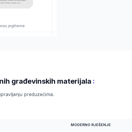
jnirao jegtheme
:
nih građevinskih materijala
 upravljanju preduzećima.
MODERNO RJEŠENJE