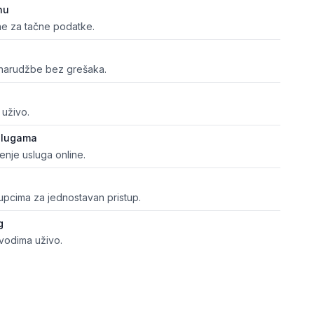
nu
lihe za tačne podatke.
narudžbe bez grešaka.
 uživo.
uslugama
nje usluga online.
upcima za jednostavan pristup.
g
zvodima uživo.