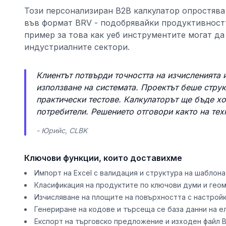
Този персонализиран B2B калкулатор опростява 
във формат BRV - подобрявайки продуктивността
пример за това как уеб инструментите могат д
индустриалните сектори.
Клиентът потвърди точността на изчисленията 
използване на системата. Проектът беше струк
практически тестове. Калкулаторът ще бъде хо
потребители. Решението отговори както на техн
- Юрийс, CLBK
Ключови функции, които доставихме
Импорт на Excel с валидация и структура на шаблона
Класификация на продуктите по ключови думи и гео
Изчисляване на площите на повърхността с настрой
Генериране на кодове и търсеща се база данни на 
Експорт на търговско предложение и изходен файл 