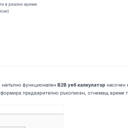
ти в реално време
йски)
чи напълно функционален
B2B уеб калкулатор
насочен 
нсформира предварително ръкописен, отнемащ време 