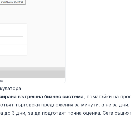
ве
лкулатора
зирана вътрешна бизнес система
, помагайки на про
твят търговски предложения за минути, а не за дни.
 до 3 дни, за да подготвят точна оценка. Сега същия