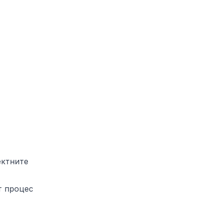
ектните
т процес