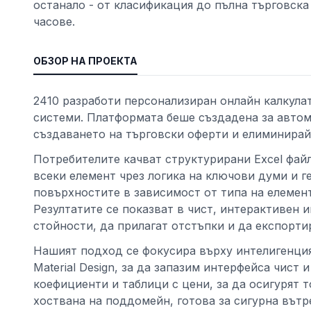
останало - от класификация до пълна търговска 
часове.
ОБЗОР НА ПРОЕКТА
2410 разработи персонализиран онлайн калкула
системи. Платформата беше създадена за автом
създаването на търговски оферти и елиминирай
Потребителите качват структурирани Excel фай
всеки елемент чрез логика на ключови думи и г
повърхностите в зависимост от типа на елемента
Резултатите се показват в чист, интерактивен 
стойности, да прилагат отстъпки и да експорти
Нашият подход се фокусира върху интелигенцият
Material Design, за да запазим интерфейса чис
коефициенти и таблици с цени, за да осигурят 
хоствана на поддомейн, готова за сигурна вът