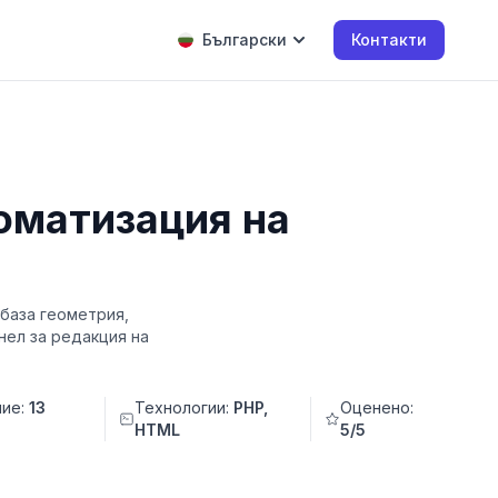
Български
Контакти
томатизация на
 база геометрия,
нел за редакция на
ние:
13
Технологии:
PHP,
Оценено:
HTML
5/5