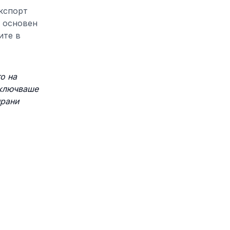
экспорт
е основен
ите в
о на
включваше
ирани