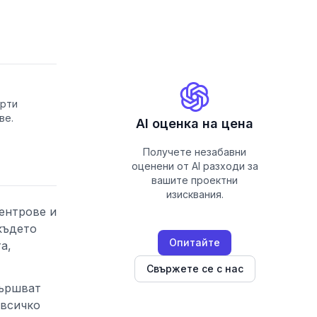
ерти
ве.
AI оценка на цена
Получете незабавни
оценени от AI разходи за
вашите проектни
изисквания.
ентрове и
където
Опитайте
а,
Свържете се с нас
вършват
 всичко