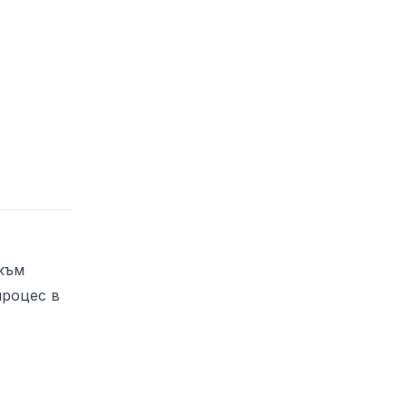
към
процес в