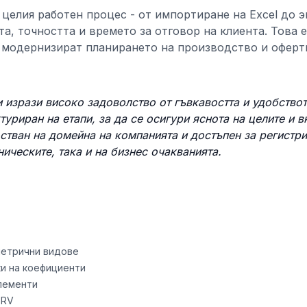
целия работен процес - от импортиране на Excel до 
, точността и времето за отговор на клиента. Това 
а модернизират планирането на производство и оферт
и изрази високо задоволство от гъвкавостта и удобствот
туриран на етапи, за да се осигури яснота на целите и 
стван на домейна на компанията и достъпен за регистр
ическите, така и на бизнес очакванията.
метрични видове
ки на коефициенти
елементи
BRV