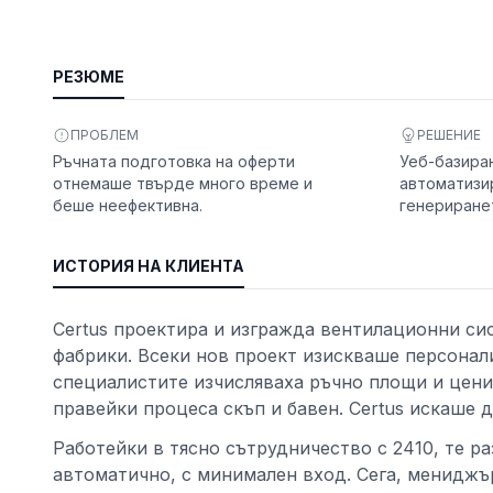
е
РЕЗЮМЕ
ПРОБЛЕМ
РЕШЕНИЕ
Ръчната подготовка на оферти
Уеб-базира
отнемаше твърде много време и
автоматизи
беше неефективна.
генериране
ИСТОРИЯ НА КЛИЕНТА
ност
Certus проектира и изгражда вентилационни си
фабрики. Всеки нов проект изискваше персонали
специалистите изчисляваха ръчно площи и цени 
правейки процеса скъп и бавен. Certus искаше 
Работейки в тясно сътрудничество с 2410, те р
автоматично, с минимален вход. Сега, мениджър