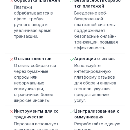
Обработка платежей
Безопасность обрабо
тки платежей
Платежи
обрабатываются в
Внедрение веб-
офисе, требуя
базированной
ручного ввода и
платежной системы
увеличивая время
поддерживает
транзакции.
безопасные онлайн-
транзакции, повышая
эффективность.
Отзывы клиентов
Агрегация отзывов
Отзывы собираются
Используйте
через бумажные
интегрированную
опросы или
платформу отзывов
неформальные
для сбора и анализа
коммуникации,
отзывов, улучшая
ограничивая более
предоставление
широкие инсайты.
услуг.
Инструменты для со
Централизованная к
трудничества
оммуникация
Персонал использует
Разработайте единую
электронную почту и
систему