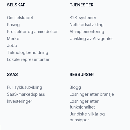
SELSKAP
TJENESTER
Om selskapet
B2B-systemer
Prising
Nettstedsutvikling
Prosjekter og anmeldelser
AI-implementering
Merke
Utvikling av AI-agenter
Jobb
Teknologibeholdning
Lokale representanter
SAAS
RESSURSER
Full syklusutvikling
Blogg
SaaS-markedsplass
Løsninger etter bransje
Investeringer
Løsninger etter
funksjonalitet
Juridiske vilkår og
prinsipper