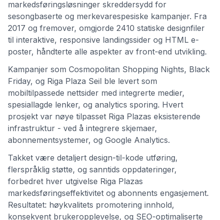
markedsføringsløsninger skreddersydd for
sesongbaserte og merkevarespesiske kampanjer. Fra
2017 og fremover, omgjorde 2410 statiske designfiler
til interaktive, responsive landingssider og HTML e-
poster, håndterte alle aspekter av front-end utvikling.
Kampanjer som Cosmopolitan Shopping Nights, Black
Friday, og Riga Plaza Seil ble levert som
mobiltilpassede nettsider med integrerte medier,
spesiallagde lenker, og analytics sporing. Hvert
prosjekt var nøye tilpasset Riga Plazas eksisterende
infrastruktur - ved å integrere skjemaer,
abonnementsystemer, og Google Analytics.
Takket være detaljert design-til-kode utføring,
flerspråklig støtte, og sanntids oppdateringer,
forbedret hver utgivelse Riga Plazas
markedsføringseffektivitet og abonnents engasjement.
Resultatet: høykvalitets promotering innhold,
konsekvent brukeropplevelse, og SEO-optimaliserte