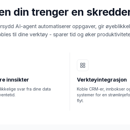
ten din trenger en skredd
rsydd AI-agent automatiserer oppgaver, gir øyeblikkel
bles til dine verktøy - sparer tid og øker produktivitet
e innsikter
Verktøyintegrasjon
ikkelige svar fra dine data
Koble CRM-er, innbokser o
ventetid.
systemer for en strømlinjef
flyt.