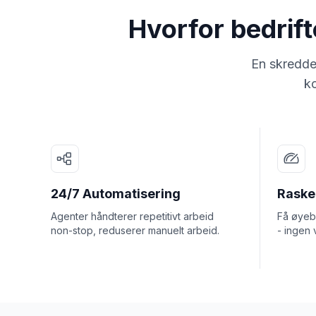
Hvorfor bedrif
En skredde
ko
24/7 Automatisering
Rasker
Agenter håndterer repetitivt arbeid
Få øyebl
non-stop, reduserer manuelt arbeid.
- ingen 