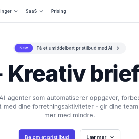
inger
SaaS
Prising
Få et umiddelbart pristilbud med AI
New
 Kreativ brie
te AI-agenter som automatiserer oppgaver, forbe
 med dine forretningsaktiviteter - gir dine team 
mer med mindre.
Be om et pristilbud
Lær mer