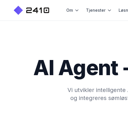
Om
Tjenester
Løsn
AI Agent -
Vi utvikler intelligen
og integreres sømløst