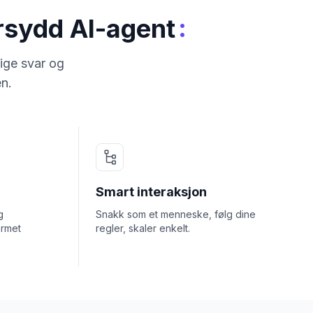
:
ersydd AI-agent
ige svar og
en.
Smart interaksjon
g
Snakk som et menneske, følg dine
ormet
regler, skaler enkelt.