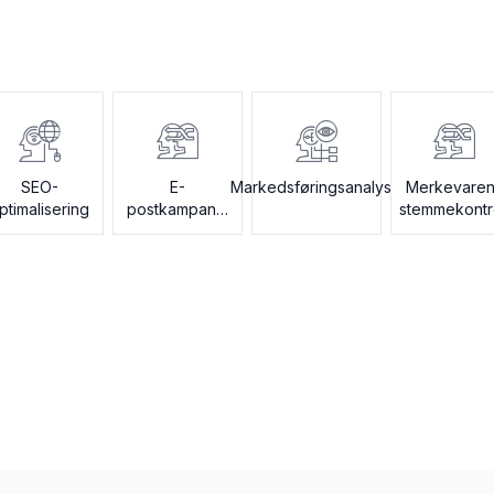
SEO-
E-
Markedsføringsanalyse
Merkevare
ptimalisering
postkampanje
stemmekontr
bygger