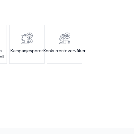
ns
Kampanjesporer
Konkurrentovervåker
oll