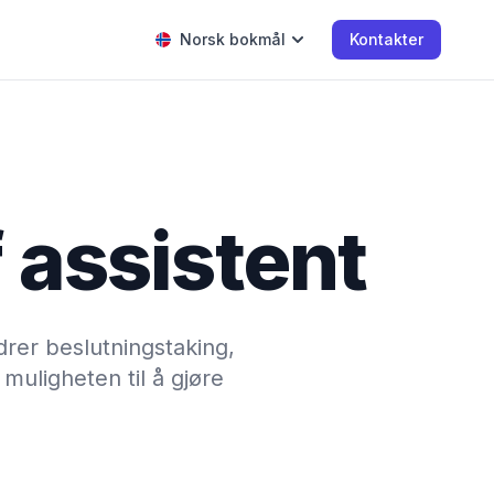
Norsk bokmål
Kontakter
f assistent
drer beslutningstaking,
muligheten til å gjøre